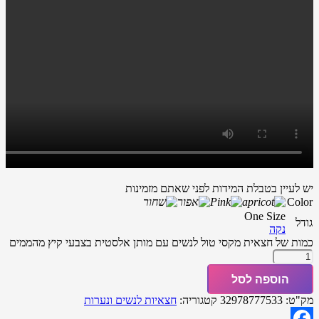
יש לעיין בטבלת המידות לפני שאתם מזמינות
Color
One Size
גודל
נקה
כמות של חצאית מקסי טול לנשים עם מותן אלסטית בצבעי קיץ מהממים
הוספה לסל
מק"ט:
32978777533
קטגוריה:
חצאיות לנשים ונערות