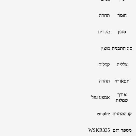
חומר
תחרה
סגנון
מקרית
סוג התבנית
מוצק
צללית
קפלים
תפאורה
תחרה
אורך
אמצע עגל
שמלות
קו המתנים
empire
מספר דגם
WSKR335