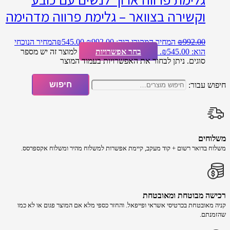
וקשירה בצוואר – גלימת פרווה מדהימה
992.00
₪
המחיר המקורי היה: ₪992.00.
545.00
₪
המחיר הנוכחי
הוא: ₪545.00.
בחר אפשרויות
למוצר זה יש מספר
סוגים. ניתן לבחור את האפשרויות בעמוד המוצר
חיפוש עבור:
חיפוש
משלוחים
משלוח​ ב​דואר רשום + קוד מעקב​​, קיימת אפשרות למשלוח מהיר​ ומשלוח אקספרסס.
רכישה​ מבוטחת ​ומאובטחת
קניה מאובטחת בכרטיסי אשראי ופייפאל. והחזר כספי מלא אם המוצר פגום או לא כמו
שהזמנתם.