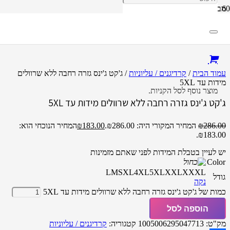
מבצע!
עמוד הבית
/
קרדיגנים / עליוניות
/ ג'קט ג'ינס גזרה רחבה ללא שרוולים
מידות עד 5XL
מוצר
נוסף לסל הקניות.
ג'קט ג'ינס גזרה רחבה ללא שרוולים מידות עד 5XL
286.00
₪
המחיר המקורי היה: ₪286.00.
183.00
₪
המחיר הנוכחי הוא:
₪183.00.
יש לעיין בטבלת המידות לפני שאתם מזמינות
Color
L
M
S
XL
4XL
5XL
XXL
XXXL
גודל
נקה
כמות של ג'קט ג'ינס גזרה רחבה ללא שרוולים מידות עד 5XL
הוספה לסל
מק"ט:
1005006295047713
קטגוריה:
קרדיגנים / עליוניות