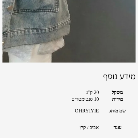
מידע נוסף
משקל
20 ק"ג
מידות
10 סנטימטרים
שם מותג
OHRYIYIE
עונה
אביב / קיץ