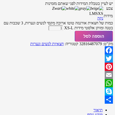
יש לעיין בטבלת המידות לפני שאתם מזמינות
צבע
L
M
S
XS
מידות
נקה
כמות של חצאית אורגנזה טוטו ארוכה מקסי לנשים ונערות, 3 שכבות עם
בטנה ומותן אלסטי מידות XS-L
הוספה לסל
מק"ט:
32816487079
קטגוריה:
חצאיות לנשים ונערות
Facebook
Twitter
Pinterest
Email
WhatsApp
Skype
Share
תיאור
מידע נוסף