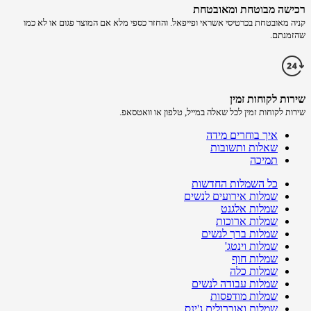
רכישה​ מבוטחת ​ומאובטחת
קניה מאובטחת בכרטיסי אשראי ופייפאל. והחזר כספי מלא אם המוצר פגום או לא כמו
שהזמנתם.
שירות לקוחות זמין
שירות לקוחות זמין לכל שאלה במייל, טלפון או וואטסאפ.
איך בוחרים מידה
שאלות ותשובות
תמיכה
כל השמלות החדשות
שמלות אירועים לנשים
שמלות אלגנט
שמלות ארוכות
שמלות ברך לנשים
שמלות וינטג'
שמלות חוף
שמלות כלה
שמלות עבודה לנשים
שמלות מודפסות
שמלות ואוברולים ג'ינס