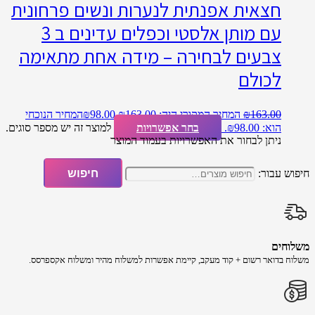
חצאית אפנתית לנערות ונשים פרחונית
עם מותן אלסטי וכפלים עדינים ב 3
צבעים לבחירה – מידה אחת מתאימה
לכולם
163.00
₪
המחיר המקורי היה: ₪163.00.
98.00
₪
המחיר הנוכחי
הוא: ₪98.00.
בחר אפשרויות
למוצר זה יש מספר סוגים.
ניתן לבחור את האפשרויות בעמוד המוצר
חיפוש עבור:
חיפוש
משלוחים
משלוח​ ב​דואר רשום + קוד מעקב​​, קיימת אפשרות למשלוח מהיר​ ומשלוח אקספרסס.