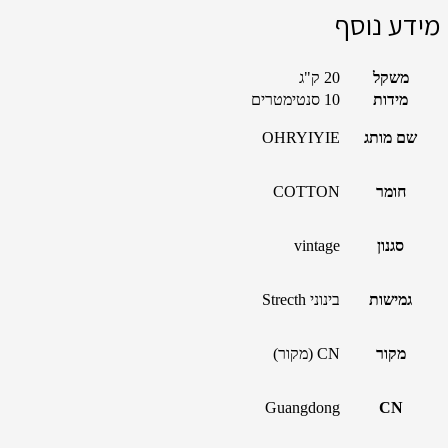
מידע נוסף
משקל
20 ק"ג
מידות
10 סנטימטרים
שם מותג
OHRYIYIE
חומר
COTTON
סגנון
vintage
גמישות
בינוני Strecth
מקור
CN (מקור)
Guangdong
CN