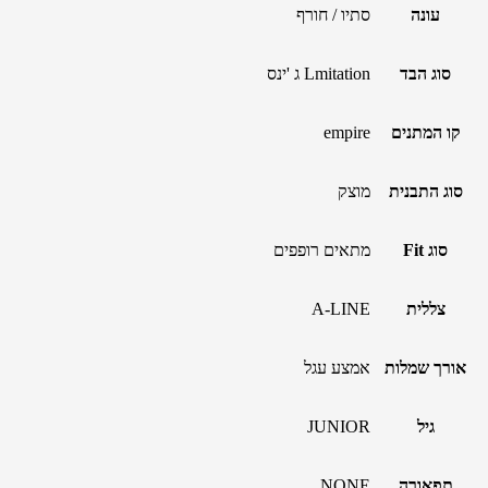
עונה
סתיו / חורף
סוג הבד
Lmitation ג 'ינס
קו המתנים
empire
סוג התבנית
מוצק
סוג Fit
מתאים רופפים
צללית
A-LINE
אורך שמלות
אמצע עגל
גיל
JUNIOR
תפאורה
NONE