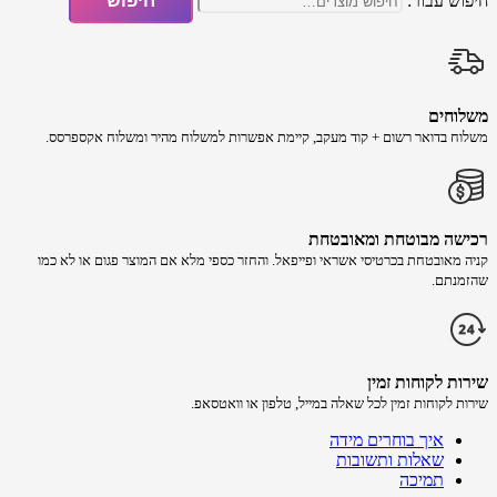
חיפוש עבור:
חיפוש
משלוחים
משלוח​ ב​דואר רשום + קוד מעקב​​, קיימת אפשרות למשלוח מהיר​ ומשלוח אקספרסס.
רכישה​ מבוטחת ​ומאובטחת
קניה מאובטחת בכרטיסי אשראי ופייפאל. והחזר כספי מלא אם המוצר פגום או לא כמו
שהזמנתם.
שירות לקוחות זמין
שירות לקוחות זמין לכל שאלה במייל, טלפון או וואטסאפ.
איך בוחרים מידה
שאלות ותשובות
תמיכה