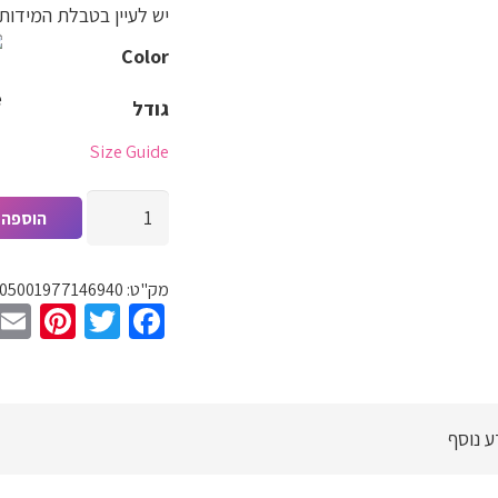
יש לעיין בטבלת המידות
Color
e
גודל
Size Guide
כמות
הוספה 
של
חצאית
מק"ט:
05001977146940
טול
est
witter
Facebook
כפלים
לנשים
ונערות
פגזית
ע נוסף
וסופר
אופנתית