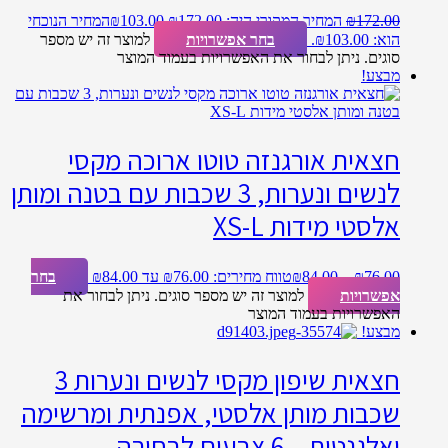
172.00
₪
המחיר המקורי היה: ₪172.00.
103.00
₪
המחיר הנוכחי
הוא: ₪103.00.
בחר אפשרויות
למוצר זה יש מספר
סוגים. ניתן לבחור את האפשרויות בעמוד המוצר
מבצע!
חצאית אורגנזה טוטו ארוכה מקסי
לנשים ונערות, 3 שכבות עם בטנה ומותן
אלסטי מידות XS-L
76.00
₪
–
84.00
₪
טווח מחירים: ⁦₪76.00⁩ עד ⁦₪84.00⁩
בחר
אפשרויות
למוצר זה יש מספר סוגים. ניתן לבחור את
האפשרויות בעמוד המוצר
מבצע!
חצאית שיפון מקסי לנשים ונערות 3
שכבות מותן אלסטי, אפנתית ומרשימה
ואלגנטית – 6 צבעים לבחירה