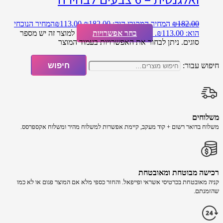
182.00
₪
המחיר המקורי היה: ₪182.00.
113.00
₪
המחיר הנוכחי
הוא: ₪113.00.
בחר אפשרויות
למוצר זה יש מספר
סוגים. ניתן לבחור את האפשרויות בעמוד המוצר
חיפוש עבור:
חיפוש
משלוחים
משלוח​ ב​דואר רשום + קוד מעקב​​, קיימת אפשרות למשלוח מהיר​ ומשלוח אקספרסס.
רכישה​ מבוטחת ​ומאובטחת
קניה מאובטחת בכרטיסי אשראי ופייפאל. והחזר כספי מלא אם המוצר פגום או לא כמו
שהזמנתם.