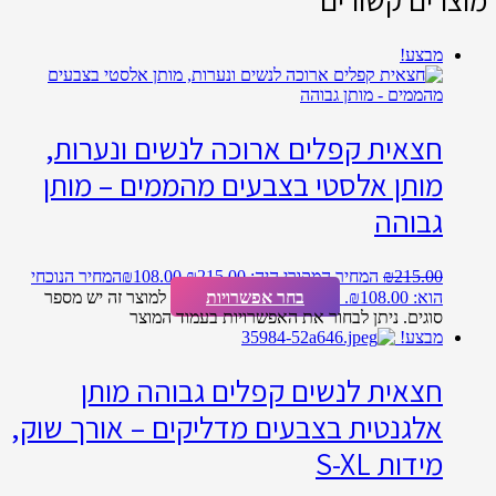
מבצע!
חצאית קפלים ארוכה לנשים ונערות,
מותן אלסטי בצבעים מהממים – מותן
גבוהה
215.00
₪
המחיר המקורי היה: ₪215.00.
108.00
₪
המחיר הנוכחי
הוא: ₪108.00.
בחר אפשרויות
למוצר זה יש מספר
סוגים. ניתן לבחור את האפשרויות בעמוד המוצר
מבצע!
חצאית לנשים קפלים גבוהה מותן
אלגנטית בצבעים מדליקים – אורך שוק,
מידות S-XL