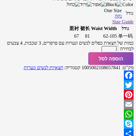
Color
One Size
גודל
נקה
Size Guide
גודל
Waist Width
裙长
里衬
67
81
62-105
单一码
כמות של חצאית כפלים לנשים ונערות עם פרפרים, 3 שכבות, 4 צבעים
לבחירה
הוספה לסל
מק"ט:
1005002108657841
קטגוריה:
חצאיות לנשים ונערות
Facebook
Twitter
Pinterest
Email
WhatsApp
Skype