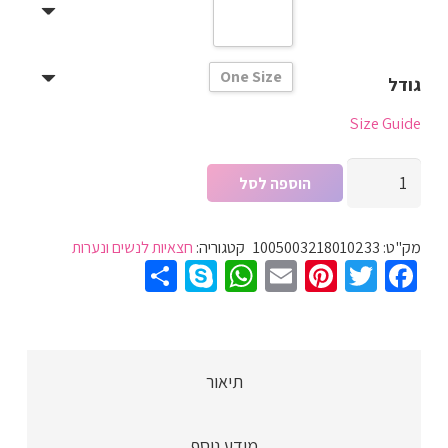
One Size
גודל
Size Guide
כמות
הוספה לסל
של
חצאית
מק"ט:
1005003218010233
קטגוריה:
חצאיות לנשים ונערות
מקסי
Share
WhatsApp
Skype
Pinterest
Email
Twitter
Facebook
ארוכה
אקרילי
לנשים,
מבד
תיאור
סגנון
סרוג,
מידע נוסף