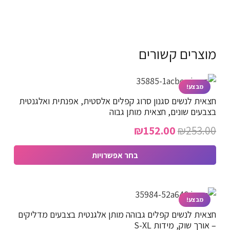
מוצרים קשורים
מבצע!
חצאית לנשים סגנון סרוג קפלים אלסטית, אפנתית ואלגנטית
בצבעים שונים, חצאית מותן גבוה
המחיר
המחיר
₪
152.00
₪
253.00
המקורי
הנוכחי
בחר אפשרויות
היה:
הוא:
למוצר
₪152.00.
₪253.00.
זה
יש
מבצע!
חצאית לנשים קפלים גבוהה מותן אלגנטית בצבעים מדליקים
מספר
– אורך שוק, מידות S-XL
סוגים.