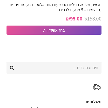
חצאית פליסה קפלים מקסי עם מותן אלסטית בעיטור פנינים
סוגים.
מדהימים – 5 צבעים לבחירה
ניתן
המחיר
המחיר
₪
95.00
₪
158.00
לבחור
המקורי
הנוכחי
את
בחר אפשרויות
האפשרויות
היה:
הוא:
למוצר
בעמוד
₪95.00.
₪158.00.
זה
המוצר
יש
מספר
חיפוש
סוגים.
עבור:
ניתן
לבחור
את
האפשרויות
בעמוד
משלוחים
המוצר