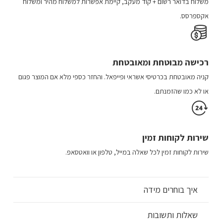
משלוח​ ב​דואר רשום + קוד מעקב​​, קיימת אפשרות למשלוח מהיר​ ומשלוח
אקספרסס.
רכישה​ מבוטחת ​ומאובטחת
קניה מאובטחת בכרטיסי אשראי ופייפאל. והחזר כספי מלא אם המוצר פגום
או לא כמו שהזמנתם.
שירות לקוחות זמין
שירות לקוחות זמין לכל שאלה במייל, טלפון או וואטסאפ.
איך בוחרים מידה
שאלות ותשובות