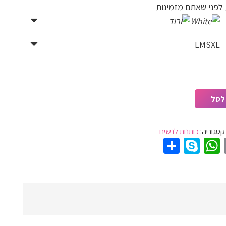
 לפני שאתם מזמינות
L
M
S
XL
לסל
קטגוריה:
כותנות לנשים
Share
WhatsApp
Skype
Pinter
Email
T