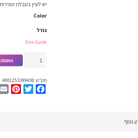
יש לעיין בטבלת המידות
Color
גודל
Size Guide
כמות
הוספה 
של
כותונת
מק"ט:
4001253399430
ליילה
est
witter
Facebook
לקיץ
לנשים,
שמלה
חיוך
ע נוסף
על
הכריתף