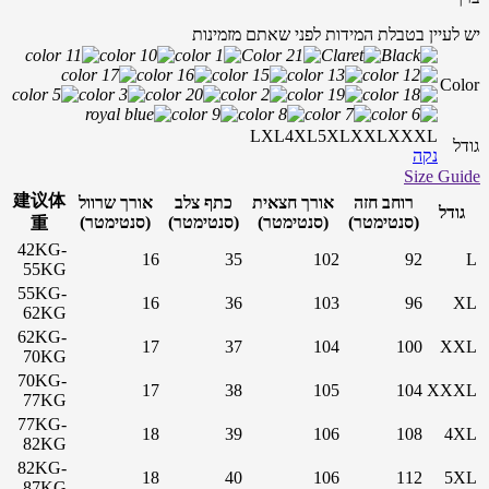
יש לעיין בטבלת המידות לפני שאתם מזמינות
Color
L
XL
4XL
5XL
XXL
XXXL
גודל
נקה
Size Guide
建议体
רוחב חזה
אורך חצאית
כתף צלב
אורך שרוול
גודל
(סנטימטר)
(סנטימטר)
(סנטימטר)
(סנטימטר)
重
42KG-
16
35
102
92
L
55KG
55KG-
16
36
103
96
XL
62KG
62KG-
17
37
104
100
XXL
70KG
70KG-
17
38
105
104
XXXL
77KG
77KG-
18
39
106
108
4XL
82KG
82KG-
18
40
106
112
5XL
87KG