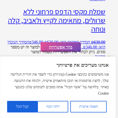
שמלת מקסי הדפס פרחוני ללא
שרוולים, מתאימה לקייץ ולאביב, קלה
ונוחה
630.00
₪
המחיר המקורי היה: ₪630.00.
346.00
₪
המחיר הנוכחי
הוא: ₪346.00.
בחר אפשרויות
למוצר זה יש מספר
סוגים. ניתן לבחור את האפשרויות בעמוד המוצר
מבצע!
אנחנו מעריכים את פרטיותך
אנו משתמשים בקובצי Cookie (עוגיות) כדי לשפר את חוויית הגלישה
שמלת קיץ לנשים פרחונית בצבע יין
שלך, להציג פרסומות או תוכן מותאמים אישית, ולנתח את התנועה
מודפסת עם פרחים מדהימים
באתר. בלחיצה על "אשר הכול" אתה מסכים לשימוש שלנו בקובצי
Cookie.
237.86
₪
המחיר המקורי היה: ₪237.86.
118.93
₪
המחיר הנוכחי
הוא: ₪118.93.
בחר אפשרויות
למוצר זה יש מספר
האמה אישית
דחה הכח
קבל הכל
סוגים. ניתן לבחור את האפשרויות בעמוד המוצר