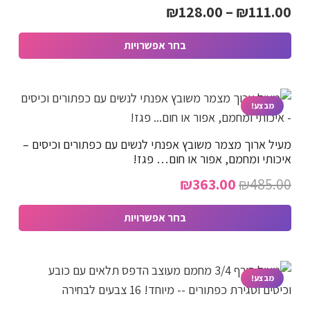
טווח
₪
128.00
–
₪
111.00
מחירים:
בחר אפשרויות
למוצר
עד
זה
יש
מבצע!
מספר
מעיל ארוך מצמר משובץ אפנתי לנשים עם כפתורים וכיסים –
סוגים.
איכותי ומחמם, אפור או חום… פגז!
ניתן
המחיר
המחיר
₪
363.00
₪
485.00
לבחור
המקורי
הנוכחי
את
בחר אפשרויות
האפשרויות
היה:
הוא:
למוצר
בעמוד
₪363.00.
₪485.00.
זה
המוצר
יש
מבצע!
מספר