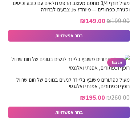
מעיל חורף 3/4 מחמם מעוצב הדפס תלאים עם כובע וכיסים
סוגים.
וסגירת כפתורים — מיוחד! 16 צבעים לבחירה
ניתן
המחיר
המחיר
₪
149.00
₪
199.00
לבחור
המקורי
הנוכחי
את
בחר אפשרויות
האפשרויות
היה:
הוא:
למוצר
בעמוד
₪149.00.
₪199.00.
זה
המוצר
יש
מבצע!
מספר
מעיל כפתורים משובץ בלייזר לנשים בגוונים של חום שרוול
סוגים.
רופף וכפתורים, אפנתי ואלגנטי
ניתן
המחיר
המחיר
₪
195.00
₪
260.00
לבחור
המקורי
הנוכחי
את
בחר אפשרויות
האפשרויות
היה:
הוא:
למוצר
בעמוד
₪195.00.
₪260.00.
זה
המוצר