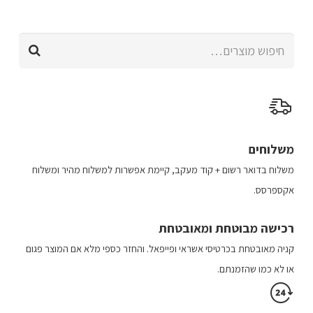
יש
מספר
חיפוש
סוגים.
עבור:
ניתן
לבחור
את
האפשרויות
בעמוד
משלוחים
המוצר
משלוח​ ב​דואר רשום + קוד מעקב​​, קיימת אפשרות למשלוח מהיר​ ומשלוח
אקספרסס.
רכישה​ מבוטחת ​ומאובטחת
קניה מאובטחת בכרטיסי אשראי ופייפאל. והחזר כספי מלא אם המוצר פגום
או לא כמו שהזמנתם.