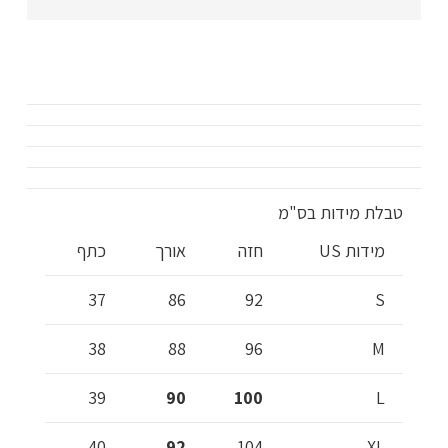
בצבע
ורוד
או
תכלת
עם
כיסים
וכפתורים
טבלת מידות בס"מ
מידות US
חזה
אורך
כתף
37
86
92
S
38
88
96
M
39
90
100
L
40
92
104
XL