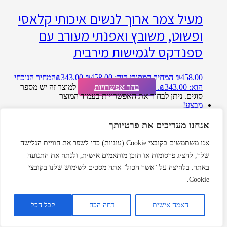
מעיל צמר ארוך לנשים איכותי קלאסי
ופשוט, משובץ ואפנתי מעורב עם
ספנדקס לגמישות מירבית
458.00
₪
המחיר המקורי היה: ₪458.00.
343.00
₪
המחיר הנוכחי
הוא: ₪343.00.
בחר אפשרויות
למוצר זה יש מספר
סוגים. ניתן לבחור את האפשרויות בעמוד המוצר
מבצע!
אנחנו מעריכים את פרטיותך
מעיל פרווה לנשים ונערות שרוולים
אנו משתמשים בקובצי Cookie (עוגיות) כדי לשפר את חוויית הגלישה
שלך, להציג פרסומות או תוכן מותאמים אישית, ולנתח את התנועה
מקופלים ב 3 צבעים לבחירה, אדום,
באתר. בלחיצה על "אשר הכול" אתה מסכים לשימוש שלנו בקובצי
כחול או שחור
Cookie.
האמה אישית
דחה הכח
קבל הכל
429.00
₪
המחיר המקורי היה: ₪429.00.
215.00
₪
המחיר הנוכחי
הוא: ₪215.00.
בחר אפשרויות
למוצר זה יש מספר
סוגים. ניתן לבחור את האפשרויות בעמוד המוצר