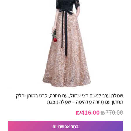
ניתן
לבחור
את
האפשרויות
בעמוד
המוצר
שמלת ערב לנשים חצי שרוול, עם תחרה, סרט במותן וחלק
תחתון עם תחרה מדהימה – שמלה נוצצת
המחיר
המחיר
₪
416.00
₪
770.00
המקורי
הנוכחי
בחר אפשרויות
היה:
הוא: