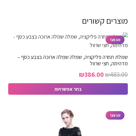
מוצרים קשורים
מבצע!
שמלת תחרה פליקציה, שמלה שמלה ארוכה בצבע כסף –
מדהימה, חצי שרוול
המחיר
המחיר
₪
386.00
₪
483.00
המקורי
הנוכחי
בחר אפשרויות
היה:
הוא:
למוצר
₪386.00.
₪483.00.
זה
יש
מבצע!
מספר
סוגים.