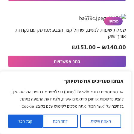
למוצר
₪416.00.
₪770.00.
זה
יש
מבצע!
שמלת שיפות לנשים, שרוול קצר הצבע אפרסק עם נקודות
מספר
אורך שוק
סוגים.
טווח
₪
151.00
–
₪
140.00
ניתן
מחירים:
לבחור
בחר אפשרויות
את
למוצר
האפשרויות
עד
זה
בעמוד
אנחנו מעריכים את פרטיותך
יש
מבצע!
המוצר
אנו משתמשים בקובצי Cookie (עוגיות) כדי לשפר את חוויית הגלישה שלך,
שמלת קיצית פרחונית שחורה גובה ברך משיפון אלגנטית עם
מספר
להציג פרסומות או תוכן מותאמים אישית, ולנתח את התנועה באתר.
שרוול קצר – טרנדית ביותר
סוגים.
בלחיצה על "אשר הכול" אתה מסכים לשימוש שלנו בקובצי Cookie.
טווח
₪
169.00
–
₪
143.00
ניתן
מחירים:
לבחור
האמה אישית
דחה הכח
קבל הכל
בחר אפשרויות
את