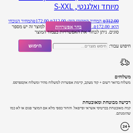
מיוחד ואלגנטי, S-XXL
312.00
₪
המחיר המקורי היה: ₪312.00.
172.00
₪
המחיר הנוכחי
הוא: ₪172.00.
בחר אפשרויות
למוצר זה יש מספר
סוגים. ניתן לבחור את האפשרויות בעמוד המוצר
חיפוש עבור:
חיפוש
משלוחים
משלוח​ ב​דואר רשום + קוד מעקב​​, קיימת אפשרות למשלוח מהיר​ ומשלוח אקספרסס.
רכישה​ מבוטחת ​ומאובטחת
קניה מאובטחת בכרטיסי אשראי ופייפאל. והחזר כספי מלא אם המוצר פגום או לא כמו
שהזמנתם.