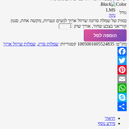
Color
L
M
S
גודל
נקה
כמות של שמלה סרוגה שרוול ארוך לנשים ונערות, מקשה אחת, סגנון
קוריאני בצבע שחור, אורך שוק
הוספה לסל
מק"ט:
1005001605524835
קטגוריות:
שמלות סריג
,
שמלות שרוול ארוך
Facebook
Twitter
Pinterest
Email
WhatsApp
Skype
Share
תיאור
מידע נוסף