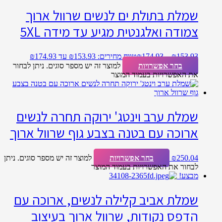
שמלת בתולת ים לנשים שרוול ארוך
צמודה ואלגנטית מגיע עד מידה 5XL
153.93
₪
–
174.93
₪
טווח מחירים: ⁦₪153.93⁩ עד ⁦₪174.93⁩
בחר אפשרויות
למוצר זה יש מספר סוגים. ניתן לבחור
את האפשרויות בעמוד המוצר
שמלת ערב וינטג' ירוקה תחרה לנשים
ארוכה עם בטנה בצבע גוף שרוול ארוך
250.04
₪
בחר אפשרויות
למוצר זה יש מספר סוגים. ניתן
לבחור את האפשרויות בעמוד המוצר
מבצע!
שמלת אביב קלילה לנשים, ארוכה עם
הדפס נקודות, שרוול ארוך בעיצוב