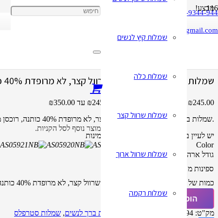
מבצע!
050-9344-944
cbay1818@gmail.com
שמלות קיץ לנשים
עמוד הבית
/
שמלות ברך לנשים
/ שמלות ברך תחרה לנשים עם שרוול קצר, לא מרופדת 40% כו
שמלות כלה
שמלות ברך תחרה לנשים עם שרוול קצר, לא מרופדת 40% כותנה, רוכסן מוסתר
245.00
₪
–
350.00
₪
טווח מחירים: ⁦₪245.00⁩ עד ⁦₪350.00⁩
שמלות שרוול קצר
.שמלות ברך תחרה לנשים עם שרוול קצר, לא מרופדת 40% כותנה, רוכסן מוסתר.
מוצר
נוסף לסל הקניות.
יש לעיין בטבלת המידות לפני שאתם מזמינות
Color
שמלות שרוול ארוך
גודל ארה"ב
16
14
8
6
4
12
10
סין
ארצות הברית
ספינות מ
נקה
כמות של שמלות ברך תחרה לנשים עם שרוול קצר, לא מרופדת 40% כותנה, רוכסן מוסתר
שמלות רקמה
הוספה לסל
מק"ט:
32853074994
קטגוריות:
שמלות ברך לנשים
,
שמלות סטרפלס