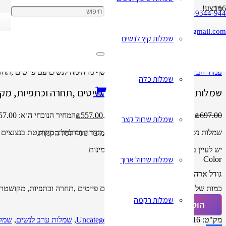
מבצע!
050-9344-944
cbay1818@gmail.com
שמלות קיץ לנשים
עמוד הבית
/
Uncategorized
/ שמלות נשף מדהימה לנשים עם פייטים ,תחר
שמלות כלה
שמלות נשף מדהימה לנשים עם פייטים ,תחרה וכתפיות, מק
697.00
₪
המחיר המקורי היה: ₪697.00.
557.00
₪
המחיר הנוכחי הוא: ₪557.00.
שמלות שרוול קצר
שמלות נשף מדהימה לנשים עם פייטים ,תחרה וכתפיות, מקושטת בנצנצים
מוצר
נוסף לסל הקניות.
יש לעיין בטבלת המידות לפני שאתם מזמינות
שמלות שרוול ארוך
Color
10
12
2
4
6
8
14
16
גודל ארה"ב
נקה
כמות של שמלות נשף מדהימה לנשים עם פייטים ,תחרה וכתפיות, מקושטת 
שמלות רקמה
הוספה לסל
מק"ט:
32849554716
קטגוריות:
Uncategorized
,
שמלות ערב לנשים
,
שמל