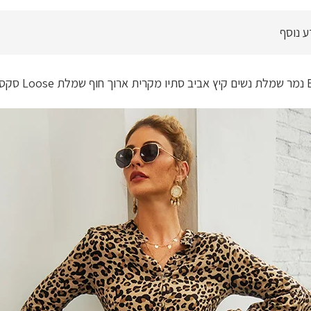
שרוול
ארוך
ע נוסף
מנופח,
גובה
שוק
אפנתית
4
צבעים
לבחירה,
קלילה
ונוחה