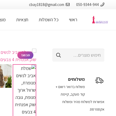
cbay1818@gmail.com
050-9344-944
ראשי
כל השמלות
חצאיות
מוצר
חיפוש
מבצע!
עבור:
משלוחים
משלוח​ ב​דואר רשום +
קוד מעקב​​, קיימת
אפשרות למשלוח מהיר​ ומשלוח
אקספרסס.