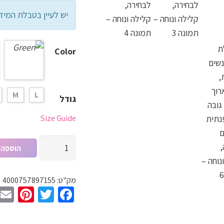
יש לעיין בטבלת המיד
Color
M
L
גודל
Size Guide
כמות
הוספה 
של
שמלת
מק"ט:
4000757897155
אביב
est
witter
Facebook
לנשים
מנומרת,