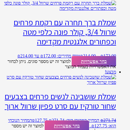
שמלת ברך תחרה עם רקמת פרחים
שרוול 3/4, קולר פונה כלפי מטה
וכפתורים אלגנטית מקדימה
172.00
₪
–
214.00
₪
טווח מחירים: ⁦₪172.00⁩ עד ⁦₪214.00⁩
בחר אפשרויות
למוצר זה יש מספר סוגים. ניתן לבחור
את האפשרויות בעמוד המוצר
מבצע!
שמלת שושבינה לנשים פרחים בצבעים
שחור טורקיז עם סרט פפיון שרוול ארוך
271.74
₪
המחיר המקורי היה: ₪271.74.
127.75
₪
המחיר הנוכחי
הוא: ₪127.75.
בחר אפשרויות
למוצר זה יש מספר