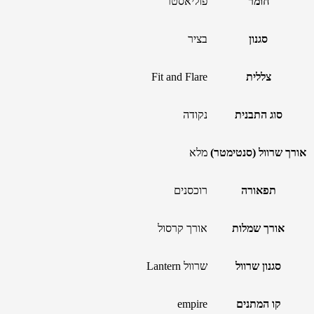
חומר
פוליאסטר
סגנון
בציר
צללית
Fit and Flare
סוג התבנית
נקודה
אורך שרוול (סנטימטר)
מלא
תפאורה
רוכסנים
אורך שמלות
אורך קרסול
סגנון שרוול
שרוול Lantern
קו המתנים
empire