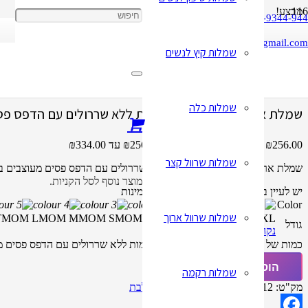
מבצע!
050-9344-944
cbay1818@gmail.com
שמלות קיץ לנשים
עמוד הבית
/
לאם ולבת
/ שמלת ארוכה לאם ולבת תאומות ללא שררולים עם 
שמלות כלה
שמלת ארוכה לאם ולבת תאומות ללא שררולים עם הדפס פסים
256.00
₪
–
334.00
₪
טווח מחירים: ⁦₪256.00⁩ עד ⁦₪334.00⁩
שמלות שרוול קצר
שמלת ארוכה לאם ולבת תאומות ללא שררולים עם הדפס פסים מעוצבים בסג
מוצר
נוסף לסל הקניות.
יש לעיין בטבלת המידות לפני שאתם מזמינות
Color
שמלות שרוול ארוך
T
MOM L
MOM M
MOM S
MOM XL
MOM XXL
MOM XXXL
גודל
נקה
כמות של שמלת ארוכה לאם ולבת תאומות ללא שררולים עם הדפס פסים מעו
הוספה לסל
שמלות רקמה
מק"ט:
32807252412
קטגוריה:
לאם ולבת