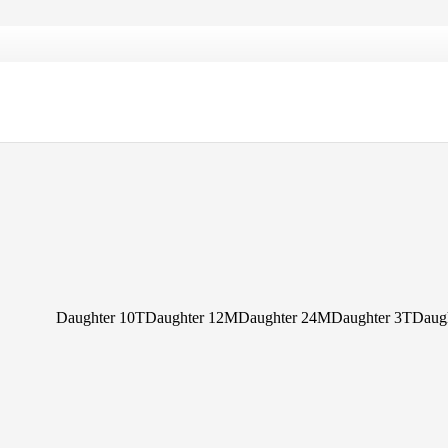
Daughter 10T
Daughter 12M
Daughter 24M
Daughter 3T
Daug