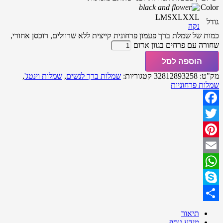
Color
L
M
S
XL
XXL
גודל
נקה
כמות של שמלת ברך פעמון פרחונית קייצית ללא שרוולים, רוכסן אחורי,
שחורה עם פרחים בגוון אדום
הוספה לסל
מק"ט:
32812893258
קטגוריות:
שמלות ברך לנשים
,
שמלות וינטג'
,
שמלות פרחוניות
Facebook
Twitter
Pinterest
Email
WhatsApp
Skype
Share
תיאור
מידע נוסף