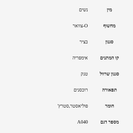
מין
נשים
מחשוף
O-צוואר
סגנון
בציר
קו המתנים
אימפריה
סגנון שרוול
טנק
תפאורה
רוכסנים
חומר
פוליאסטר,סטרץ'
מספר דגם
A040