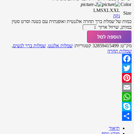
Color
L
M
S
XL
XXL
Size
נקה
כמות של שמלת ברך תחרה אלגנטית ואופנתית עם בטנה וסרט סטין
במותן, שרוול ארוך
הוספה לסל
מק"ט:
32859415499
קטגוריות:
שמלות אלגנט
,
שמלות ברך לנשים
,
שמלות תחרה
Facebook
Twitter
Pinterest
Email
WhatsApp
Skype
Share
תיאור
מידע נוסף