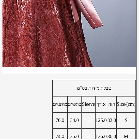
טבלת מידות בס"מ
Size/(cm)
חזה
אורך
Sleeve
כתפיים
מותניים
70.0
34.0
–
125.0
82.0
S
74.0
35.0
–
126.0
86.0
M