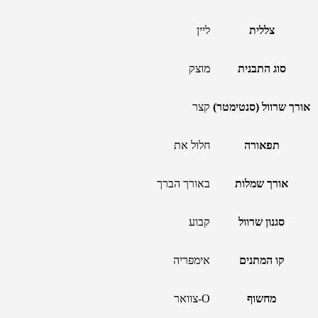
צללית
ליין
סוג התבנית
מוצק
אורך שרוול (סנטימטר)
קצר
תפאורה
חלול את
אורך שמלות
באורך הברך
סגנון שרוול
קבוע
קו המתנים
אימפריה
מחשוף
O-צוואר