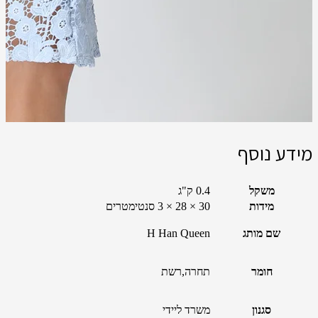
מידע נוסף
משקל
0.4 ק"ג
מידות
30 × 28 × 3 סנטימטרים
שם מותג
H Han Queen
חומר
תחרה,רשת
סגנון
משרד ליידי