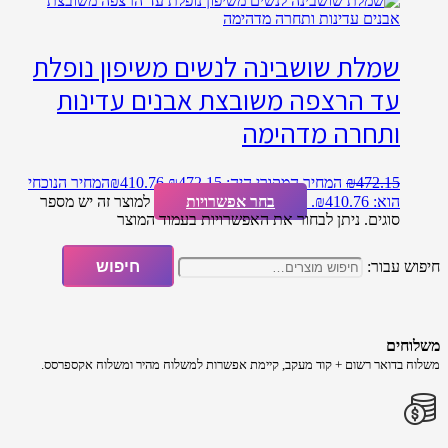
שמלת שושבינה לנשים משיפון נופלת
עד הרצפה משובצת אבנים עדינות
ותחרה מדהימה
472.15
₪
המחיר המקורי היה: ₪472.15.
410.76
₪
המחיר הנוכחי
הוא: ₪410.76.
בחר אפשרויות
למוצר זה יש מספר
סוגים. ניתן לבחור את האפשרויות בעמוד המוצר
חיפוש עבור:
חיפוש
משלוחים
משלוח​ ב​דואר רשום + קוד מעקב​​, קיימת אפשרות למשלוח מהיר​ ומשלוח אקספרסס.