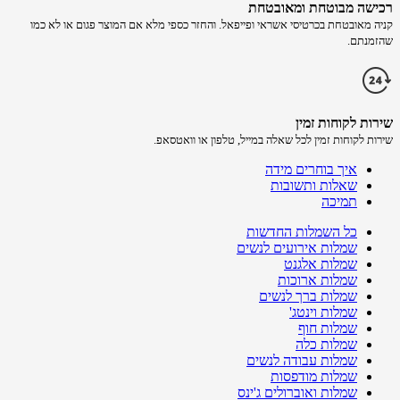
רכישה​ מבוטחת ​ומאובטחת
קניה מאובטחת בכרטיסי אשראי ופייפאל. והחזר כספי מלא אם המוצר פגום או לא כמו
שהזמנתם.
שירות לקוחות זמין
שירות לקוחות זמין לכל שאלה במייל, טלפון או וואטסאפ.
איך בוחרים מידה
שאלות ותשובות
תמיכה
כל השמלות החדשות
שמלות אירועים לנשים
שמלות אלגנט
שמלות ארוכות
שמלות ברך לנשים
שמלות וינטג'
שמלות חוף
שמלות כלה
שמלות עבודה לנשים
שמלות מודפסות
שמלות ואוברולים ג'ינס