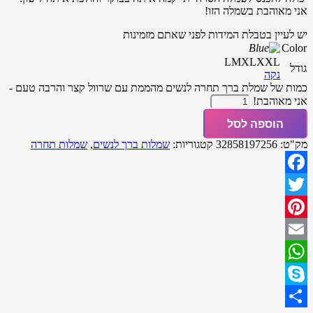
אני מאוהבת בשמלה הזו!
יש לעיין בטבלת המידות לפני שאתם מזמינות
Color
L
M
XL
XXL
גודל
נקה
כמות של שמלת ברך תחרה לנשים מהממת עם שרוול קצר והרבה טעם -
אני מאוהבת!
הוספה לסל
מק"ט:
32858197256
קטגוריות:
שמלות ברך לנשים
,
שמלות תחרה
Facebook
Twitter
Pinterest
Email
WhatsApp
Skype