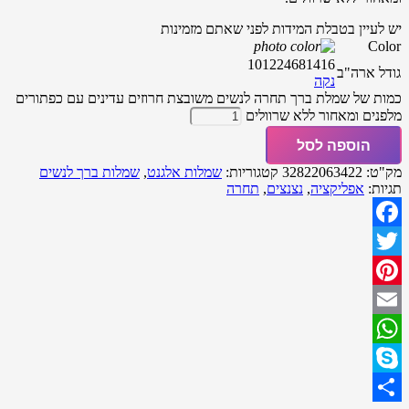
יש לעיין בטבלת המידות לפני שאתם מזמינות
Color
10
12
2
4
6
8
14
16
גודל ארה"ב
נקה
כמות של שמלת ברך תחרה לנשים משובצת חרוזים עדינים עם כפתורים
מלפנים ומאחור ללא שרוולים
הוספה לסל
מק"ט:
32822063422
קטגוריות:
שמלות אלגנט
,
שמלות ברך לנשים
תגיות:
אפליקציה
,
נצנצים
,
תחרה
Facebook
Twitter
Pinterest
Email
WhatsApp
Skype