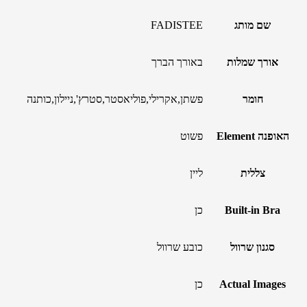
שם מותג
FADISTEE
אורך שמלות
באורך הברך
חומר
פשתן,אקרילי,פוליאסטר,סטרץ',ניילון,כותנה
האופנה Element
פשוט
צללית
ליין
Built-in Bra
כן
סגנון שרוול
כובע שרוול
Actual Images
כן