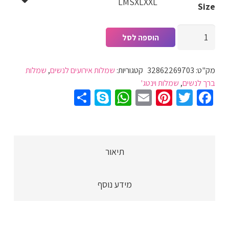
L
M
S
XL
XXL
Size
כמות
הוספה לסל
של
שמלת
מק"ט:
32862269703
קטגוריות:
שמלות אירועים לנשים
,
שמלות
וינטג'
ברך לנשים
,
שמלות וינטג'
אלגנטית
Share
WhatsApp
Skype
Pinterest
Email
Twitter
Facebook
לנשים
מעוצבת
במלא
רקמה
תיאור
מיוחדת
במינה
מידע נוסף
שרוול
ארוך