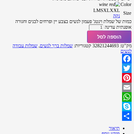
Color
L
M
S
XL
XXL
Size
נקה
כמות של שמלת וינטג' פעמון לנשים בצבע יין ופרחים לבנים וחגורה
אופנתית עדינה
הוספה לסל
מק"ט:
32821244693
קטגוריות:
שמלות ברך לנשים
,
שמלות עבודה
לנשים
Facebook
Twitter
Pinterest
Email
WhatsApp
Skype
Share
תיאור
מידע נוסף