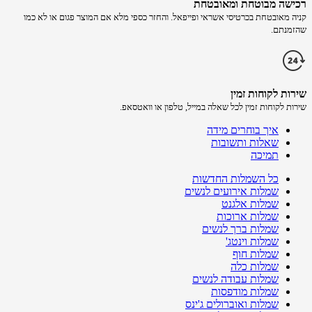
רכישה​ מבוטחת ​ומאובטחת
קניה מאובטחת בכרטיסי אשראי ופייפאל. והחזר כספי מלא אם המוצר פגום או לא כמו
שהזמנתם.
שירות לקוחות זמין
שירות לקוחות זמין לכל שאלה במייל, טלפון או וואטסאפ.
איך בוחרים מידה
שאלות ותשובות
תמיכה
כל השמלות החדשות
שמלות אירועים לנשים
שמלות אלגנט
שמלות ארוכות
שמלות ברך לנשים
שמלות וינטג'
שמלות חוף
שמלות כלה
שמלות עבודה לנשים
שמלות מודפסות
שמלות ואוברולים ג'ינס