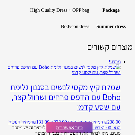
High Quality Dress + OPP bag
Package
Bodycon dress
Summer dress
מוצרים קשורים
מבצע!
שמלת קיץ מקסי לנשים בסגנון גלימת
Boho עם הדפס פרחים ושרוול קצר,
עם שסע קדמי
238.00
₪
המחיר המקורי היה: ₪238.00.
131.00
₪
המחיר הנוכחי
הוא: ₪131.00.
בחר אפשרויות
למוצר זה יש מספר
סוגים. ניתן לבחור את האפשרויות בעמוד המוצר