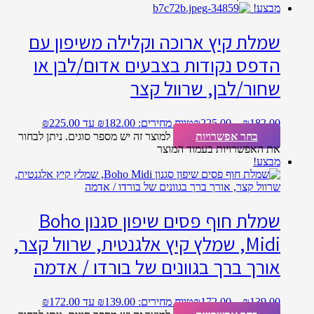
מבצע!
שמלת קיץ ארוכה וקלילה משיפון עם
הדפס נקודות בצבעים אדום/לבן או
שחור/לבן, שרוול קצר
182.00
₪
–
225.00
₪
טווח מחירים: ⁦₪182.00⁩ עד ⁦₪225.00⁩
בחר אפשרויות
למוצר זה יש מספר סוגים. ניתן לבחור
את האפשרויות בעמוד המוצר
מבצע!
שמלת חוף פסים שיפון סגנון Boho
Midi, שמלץ קיץ אלגנטית, שרוול קצר,
אורך ברך בגוונים של בורדו / אדמה
139.00
₪
–
172.00
₪
טווח מחירים: ⁦₪139.00⁩ עד ⁦₪172.00⁩