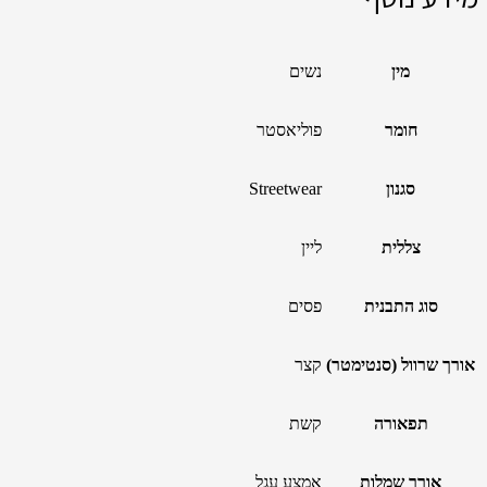
מין
נשים
חומר
פוליאסטר
סגנון
Streetwear
צללית
ליין
סוג התבנית
פסים
אורך שרוול (סנטימטר)
קצר
תפאורה
קשת
אורך שמלות
אמצע עגל