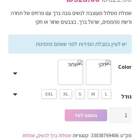
המקורי
הנוכחי
שמלת מסלול מעוצבת לנשים גובה ברך עם פרחים של תחרה
היה:
הוא:
ורשת מהממים, שרוול ברך. בצבעים שחור או חקי
₪528.00.
₪621.00.
יש לעיין בטבלת המידות לפני שאתם מזמינות
Color
XXL
XL
S
M
L
גודל
כמות
הוספה לסל
של
שמלת
מק"ט:
33038769406
קטגוריות:
שמלות ברך לנשים
,
שמלות
מסלול