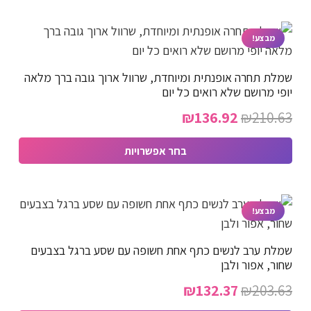
למוצר
זה
יש
מבצע!
מספר
שמלת תחרה אופנתית ומיוחדת, שרוול ארוך גובה ברך מלאה
סוגים.
יופי מרושם שלא רואים כל יום
ניתן
המחיר
המחיר
₪
136.92
₪
210.63
לבחור
המקורי
הנוכחי
את
בחר אפשרויות
האפשרויות
היה:
הוא:
למוצר
בעמוד
₪136.92.
₪210.63.
זה
המוצר
יש
מבצע!
מספר
שמלת ערב לנשים כתף אחת חשופה עם שסע ברגל בצבעים
סוגים.
שחור, אפור ולבן
ניתן
המחיר
המחיר
₪
132.37
₪
203.63
לבחור
המקורי
הנוכחי
את