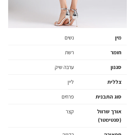
מין
נשים
חומר
רשת
סגנון
ערבה שיק
צללית
ליין
סוג התבנית
פרחים
אורך שרוול
קצר
(סנטימטר)
תפאורה
רקמה