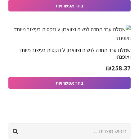
בחר אפשרויות
האפשרויות
היה:
הוא:
למוצר
בעמוד
₪132.37.
₪203.63.
זה
המוצר
יש
מספר
שמלת ערב תחרה לנשים וצווארון V וזקסית בעיצוב מיוחד
סוגים.
ואופנתי
ניתן
₪
258.37
לבחור
את
בחר אפשרויות
האפשרויות
למוצר
בעמוד
זה
המוצר
יש
מספר
חיפוש
סוגים.
עבור:
ניתן