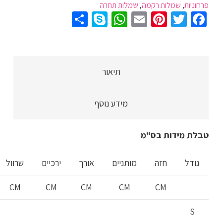
פרחוניות
,
שמלות רקמה
,
שמלות תחרה
מעוצבת
Share
WhatsApp
Skype
Pinterest
Email
Twitter
Facebook
לנשים
גובה
ברך
עם
תיאור
פרחים
של
מידע נוסף
תחרה
ורשת
מהממים,
טבלת מידות בס"מ
שרוול
קצר
גודל
חזה
מותניים
אורך
ירכיים
שרוול
בצבעים
CM
CM
CM
CM
CM
שחור
או
S
חקי