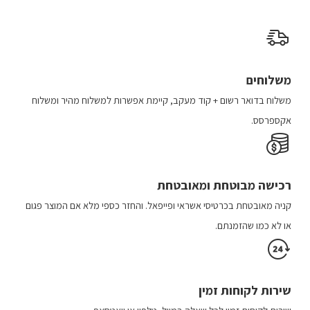
לבחור
את
האפשרויות
בעמוד
משלוחים
המוצר
משלוח​ ב​דואר רשום + קוד מעקב​​, קיימת אפשרות למשלוח מהיר​ ומשלוח
אקספרסס.
רכישה​ מבוטחת ​ומאובטחת
קניה מאובטחת בכרטיסי אשראי ופייפאל. והחזר כספי מלא אם המוצר פגום
או לא כמו שהזמנתם.
שירות לקוחות זמין