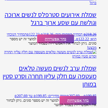
שמלת אירועים סטרפלס לנשים ארוכה
וגולשת עם שסע ארוך ברגל
218.26
₪
המחיר המקורי היה: ₪218.26.
122.22
₪
המחיר הנוכחי
הוא: ₪122.22.
בחר אפשרויות
למוצר זה יש מספר
סוגים. ניתן לבחור את האפשרויות בעמוד המוצר
מבצע!
שמלת ערב לנשים מעשה טלאים
מעטפה עם חלק עליון תחרה וסרט סטין
במותן
199.85
₪
–
207.69
₪
טווח מחירים: ⁦₪199.85⁩ עד ⁦₪207.69⁩
בחר אפשרויות
למוצר זה יש מספר סוגים. ניתן לבחור
את האפשרויות בעמוד המוצר