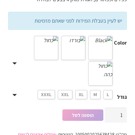
₪249.00.
₪299.00.
יש לעיין בטבלת המידות לפני שאתם מזמינות
Color
XXXL
XXL
XL
M
L
גודל
כמות
הוספה לסל
של
שמלת
מק"ט:
1005002025638428
קטגוריות:
שמלות אירועים לנשים
,