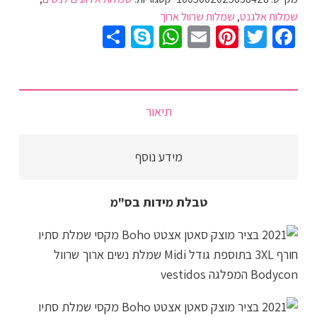
נשים
שמלות אלגנט
,
שמלות שרוול ארוך
מקסי
Share
WhatsApp
Skype
Pinterest
Email
Twitter
Facebook
אלגנטית
אורך
שוק,
שרוול
תיאור
ארוך
עם
מידע נוסף
עיצוב
כפלים
וכפתורים,
טבלת מידות בס"מ
חגורת
מותן
4
צבעים
לבחירה