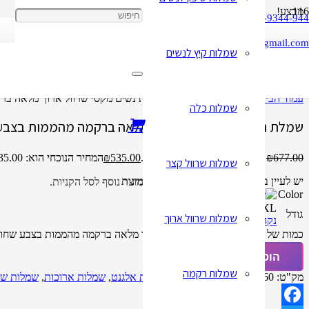
מבצע!
050-9344-944
cbay1818@gmail.com
שמלות קיץ לנשים
עמוד הבית
/
שמלות שרוול ארוך
/ שמלת נשים מקסי שרוול ארוך מלאה בר
שמלות כלה
שמלת נשים מקסי שרוול ארוך מלאה ברקמה מהממות בצבע ש
677.00
₪
המחיר המקורי היה: ₪677.00.
535.00
₪
המחיר הנוכחי הוא: ₪535.00.
שמלות שרוול קצר
יש לעיין בטבלת המידות לפני שאתם מזמינות
מוצר
נוסף לסל הקניות.
Color
L
M
S
XL
XXL
גודל
שמלות שרוול ארוך
נקה
כמות של שמלת נשים מקסי שרוול ארוך מלאה ברקמה מהממות בצבע שחור,
הוספה לסל
שמלות רקמה
מק"ט:
32611549160
קטגוריות:
שמלות אלגנט
,
שמלות ארוכות
,
שמלות שר