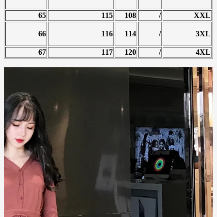
65
115
108
/
XXL
66
116
114
/
3XL
67
117
120
/
4XL