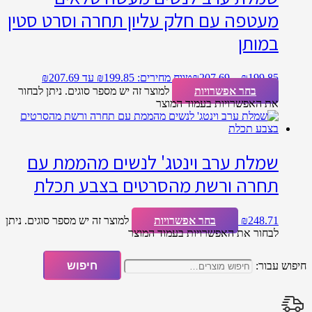
מעטפה עם חלק עליון תחרה וסרט סטין
במותן
199.85
₪
–
207.69
₪
טווח מחירים: ⁦₪199.85⁩ עד ⁦₪207.69⁩
בחר אפשרויות
למוצר זה יש מספר סוגים. ניתן לבחור
את האפשרויות בעמוד המוצר
שמלת ערב וינטג' לנשים מהממת עם
תחרה ורשת מהסרטים בצבע תכלת
248.71
₪
בחר אפשרויות
למוצר זה יש מספר סוגים. ניתן
לבחור את האפשרויות בעמוד המוצר
חיפוש עבור:
חיפוש