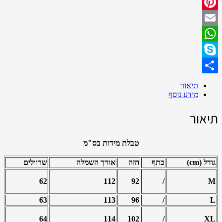
Twitter
Pinterest
Email
WhatsApp
Skype
Share
תיאור
מידע נוסף
תיאור
טבלת מידות בס"מ
גודל (cm)
כתף
חזה
אורך השמלה
שרוולים
62
112
92
/
M
63
113
96
/
L
64
114
102
/
XL