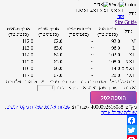
Color
L
M
XL
4XL
XXL
XXXL
גודל
נקה
Size Guide
רוחב חזה
רוחב מותניים
אורך שרוול
אורך חצאית
גודל
(סנטימטר)
(סנטימטר)
(סנטימטר)
(סנטימטר)
112.0
62.0
~
92.0
M
113.0
63.0
~
96.0
L
114.0
64.0
~
102.0
XL
115.0
65.0
~
108.0
XXL
116.0
66.0
~
114.0
XXXL
117.0
67.0
~
120.0
4XL
כמות של שמלת נשים סרוגה עם כפתורים עדינים, שרוול ארוך אלגנטית
ואופנתית, אורך שוק בצבע אפרסק או שחור
הוספה לסל
מק"ט:
4000092616088
קטגוריות:
שמלות אלגנט
,
שמלות מקסי לנשים
,
שמלות שרוול ארוך
Facebook