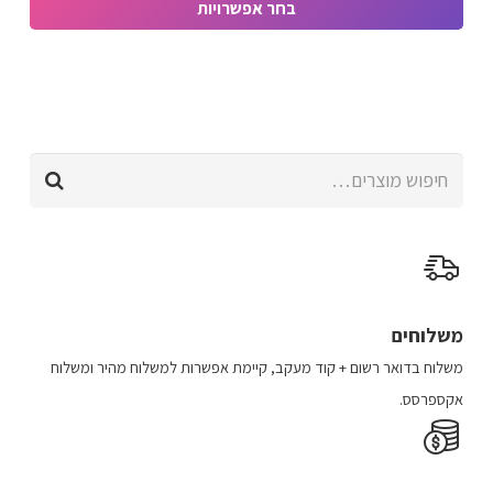
בחר אפשרויות
האפשרויות
היה:
הוא:
למוצר
בעמוד
₪305.97.
₪599.90.
זה
המוצר
יש
מספר
חיפוש
סוגים.
עבור:
ניתן
לבחור
את
האפשרויות
בעמוד
משלוחים
המוצר
משלוח​ ב​דואר רשום + קוד מעקב​​, קיימת אפשרות למשלוח מהיר​ ומשלוח
אקספרסס.