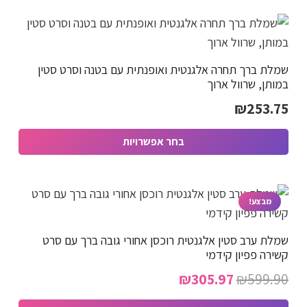
זה
המוצר
יש
מספר
שמלת ברך תחרה אלגנטית ואופנתית עם בטנה וסרט סטין
סוגים.
במותן, שרוול ארוך
ניתן
₪
253.75
לבחור
את
בחר אפשרויות
האפשרויות
למוצר
בעמוד
זה
המוצר
יש
מבצע!
מספר
שמלת ערב סטין אלגנטית רוכסן אחורי גובה ברך עם סרט
סוגים.
קשירה פפיון קידמי
ניתן
המחיר
המחיר
₪
305.97
₪
599.90
לבחור
המקורי
הנוכחי
את