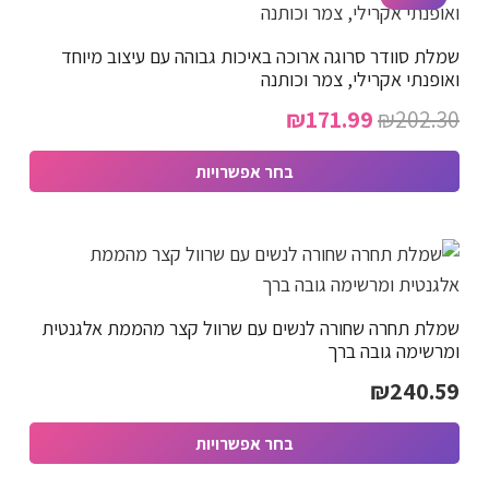
שמלת סוודר סרוגה ארוכה באיכות גבוהה עם עיצוב מיוחד
ואופנתי אקרילי, צמר וכותנה
המחיר
המחיר
₪
171.99
₪
202.30
המקורי
הנוכחי
בחר אפשרויות
היה:
הוא:
למוצר
₪171.99.
₪202.30.
זה
יש
מספר
שמלת תחרה שחורה לנשים עם שרוול קצר מהממת אלגנטית
סוגים.
ומרשימה גובה ברך
ניתן
₪
240.59
לבחור
את
בחר אפשרויות
האפשרויות
למוצר
בעמוד