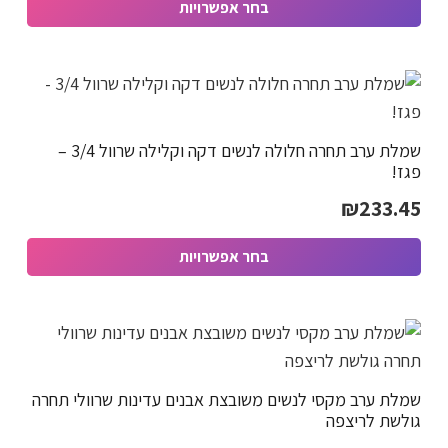
בחר אפשרויות
היה:
הוא:
למוצר
₪302.40.
₪378.00.
זה
יש
מספר
שמלת ערב תחרה חלולה לנשים דקה וקלילה שרוול 3/4 –
סוגים.
פגז!
ניתן
₪
233.45
לבחור
את
בחר אפשרויות
האפשרויות
למוצר
בעמוד
זה
המוצר
יש
מספר
שמלת ערב מקסי לנשים משובצת אבנים עדינות שרוולי תחרה
סוגים.
גולשת לריצפה
ניתן