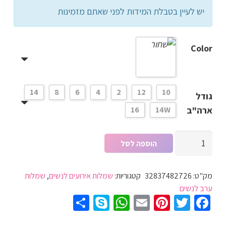
יש לעיין בטבלת המידות לפני שאתם מזמינות
Color
14
8
6
4
2
12
10
גודל
ארה"ב
14W
16
כמות
הוספה לסל
של
שמלת
מק"ט:
32837482726
קטגוריות:
שמלות אירועים לנשים
,
שמלות
ערב
ערב לנשים
ארוכה
Share
WhatsApp
Skype
Pinterest
Email
Twitter
Facebook
שחורה
מעוצבת