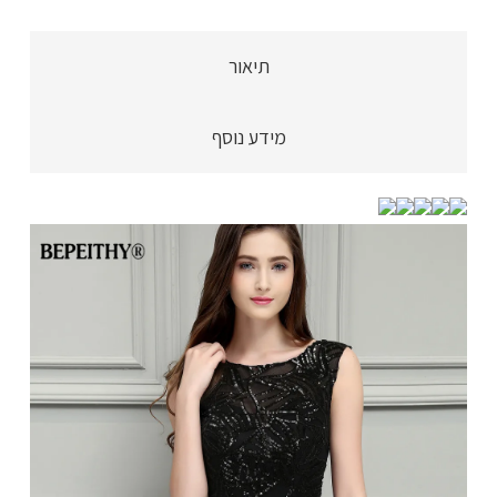
מסטין,
עם
תיאור
תחרה
ופייטים
מידע נוסף
בחלק
העליון
וסרט
במותן
-
שמלה
ברמה
עולמית