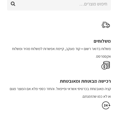
חיפוש
סוגים.
עבור:
ניתן
לבחור
את
האפשרויות
בעמוד
משלוחים
המוצר
משלוח​ ב​דואר רשום + קוד מעקב​​, קיימת אפשרות למשלוח מהיר​ ומשלוח
אקספרסס.
רכישה​ מבוטחת ​ומאובטחת
קניה מאובטחת בכרטיסי אשראי ופייפאל. והחזר כספי מלא אם המוצר פגום
או לא כמו שהזמנתם.