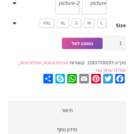
XXL
XL
S
M
L
Size
כמות
הוספה לסל
של
שמלת
מק"ט:
32837030193
קטגוריות:
שמלות ארוכות
,
שמלות וינטג'
,
ערב
שמלות שרוול קצר
וינטג'
Share
WhatsApp
Skype
Pinterest
Email
Twitter
Facebook
ארוכה
לנשים
שרוול
קצר
תיאור
צווארון
V
מידע נוסף
קדמי