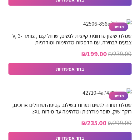
את
למוצר
האפשרויות
עד
זה
בעמוד
יש
מבצע!
המוצר
שמלת שיפון פרחונית קייצית לנשים, שרוול קצר, צוואר -V, 3
מספר
צבעים לבחירה, עם הדפסות מדהימות ומודרניות
סוגים.
המחיר
המחיר
₪
199.00
₪
239.00
ניתן
המקורי
הנוכחי
לבחור
בחר אפשרויות
את
היה:
הוא:
למוצר
האפשרויות
₪199.00.
₪239.00.
זה
בעמוד
יש
מבצע!
המוצר
שמלת תחרה לנשים ונערות בשילוב קטיפה ושרוולים ארוכים,
מספר
רוקך שוק, סופר מודרנית ומדהימה עד מידות 3XL
סוגים.
המחיר
המחיר
₪
235.00
₪
299.00
ניתן
המקורי
הנוכחי
לבחור
בחר אפשרויות
את