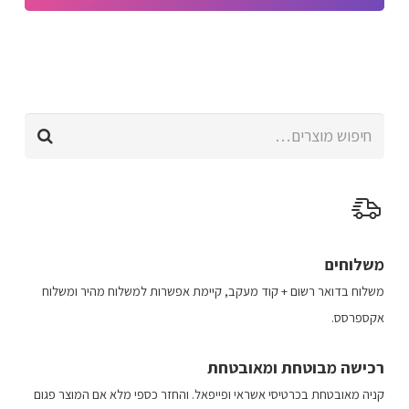
היה:
הוא:
למוצר
האפשרויות
₪235.00.
₪299.00.
זה
בעמוד
יש
המוצר
מספר
חיפוש
סוגים.
עבור:
ניתן
לבחור
את
האפשרויות
בעמוד
משלוחים
המוצר
משלוח​ ב​דואר רשום + קוד מעקב​​, קיימת אפשרות למשלוח מהיר​ ומשלוח
אקספרסס.
רכישה​ מבוטחת ​ומאובטחת
קניה מאובטחת בכרטיסי אשראי ופייפאל. והחזר כספי מלא אם המוצר פגום