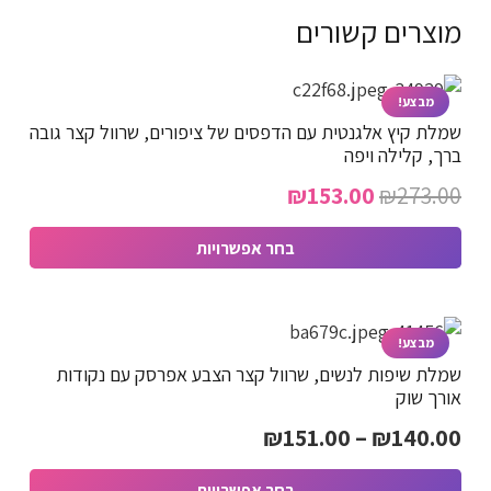
מוצרים קשורים
מבצע!
שמלת קיץ אלגנטית עם הדפסים של ציפורים, שרוול קצר גובה
ברך, קלילה ויפה
המחיר
המחיר
₪
153.00
₪
273.00
המקורי
הנוכחי
בחר אפשרויות
היה:
הוא:
למוצר
₪153.00.
₪273.00.
זה
יש
מבצע!
שמלת שיפות לנשים, שרוול קצר הצבע אפרסק עם נקודות
מספר
אורך שוק
סוגים.
טווח
₪
151.00
–
₪
140.00
ניתן
מחירים:
לבחור
בחר אפשרויות