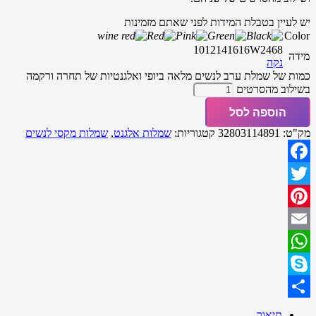
יש לעיין בטבלת המידות לפני שאתם מזמינות
Color
10
12
14
16
16W
2
4
6
8
מידה
נקה
כמות של שמלת ערב לנשים מלאה ביופי ואלגנטיות של תחרה ורקמה
בשילוב מהסרטים
הוספה לסל
מק"ט:
32803114891
קטגוריות:
שמלות אלגנט
,
שמלות מקסי לנשים
Facebook
Twitter
Pinterest
Email
WhatsApp
Skype
Share
תיאור