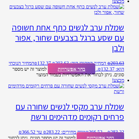
מבצע!
שמלת ערב לנשים כתף אחת חשופה
עם שסע ברגל בצבעים שחור, אפור
ולבן
203.63
₪
המחיר המקורי היה: ₪203.63.
132.37
₪
המחיר הנוכחי
הוא: ₪132.37.
בחר אפשרויות
למוצר זה יש מספר
סוגים. ניתן לבחור את האפשרויות בעמוד המוצר
מבצע!
שמלת ערב מקסי לנשים שחורה עם
פרחים רקומים מדהימים ורשת
283.22
₪
–
366.52
₪
טווח מחירים: ⁦₪283.22⁩ עד ⁦₪366.52⁩
בחר אפשרויות
למוצר זה יש מספר סוגים. ניתן לבחור