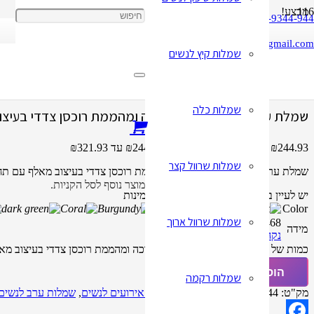
מבצע!
050-9344-944
cbay1818@gmail.com
שמלות קיץ לנשים
עמוד הבית
/
שמלות ערב לנשים
/ שמלת ערב לנשים משיפון ארוכה ומהממת 
שמלות כלה
שמלת ערב לנשים משיפון ארוכה ומהממת רוכסן צדדי בעיצו
244.93
₪
–
321.93
₪
טווח מחירים: ⁦₪244.93⁩ עד ⁦₪321.93⁩
שמלות שרוול קצר
שמלת ערב לנשים משיפון ארוכה ומהממת רוכסן צדדי בעיצוב מאלף עם תחר
מוצר
נוסף לסל הקניות.
יש לעיין בטבלת המידות לפני שאתם מזמינות
Color
שמלות שרוול ארוך
10
12
14
16
4
6
8
מידה
נקה
כמות של שמלת ערב לנשים משיפון ארוכה ומהממת רוכסן צדדי בעיצוב מא
הוספה לסל
שמלות רקמה
מק"ט:
1575746944
קטגוריות:
שמלות אירועים לנשים
,
שמלות ערב לנשים