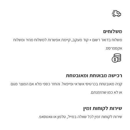
לבחור
את
האפשרויות
בעמוד
משלוחים
המוצר
משלוח​ ב​דואר רשום + קוד מעקב​​, קיימת אפשרות למשלוח מהיר​ ומשלוח
אקספרסס.
רכישה​ מבוטחת ​ומאובטחת
קניה מאובטחת בכרטיסי אשראי ופייפאל. והחזר כספי מלא אם המוצר פגום
או לא כמו שהזמנתם.
שירות לקוחות זמין
שירות לקוחות זמין לכל שאלה במייל, טלפון או וואטסאפ.