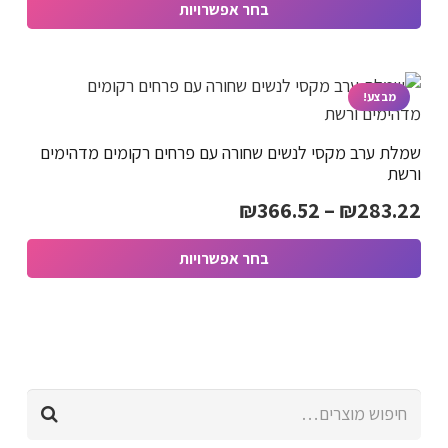
בחר אפשרויות
האפשרויות
למוצר
בעמוד
עד
זה
המוצר
יש
מבצע!
מספר
שמלת ערב מקסי לנשים שחורה עם פרחים רקומים מדהימים
סוגים.
ורשת
ניתן
טווח
₪
366.52
–
₪
283.22
לבחור
מחירים:
את
בחר אפשרויות
האפשרויות
למוצר
בעמוד
עד
זה
המוצר
יש
מספר
חיפוש
סוגים.
עבור:
ניתן