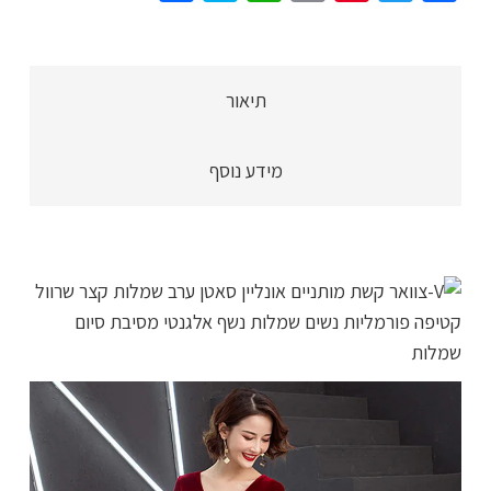
סטין
וקטיפה,
שרוול
תיאור
3/4,
שמלת
מידע נוסף
מקסי
מהממת
וקלאסית,
4
צבעים
לבחירה