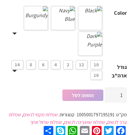
Color
14
8
6
4
2
12
10
גודל
ארה"ב
16
כמות
הוספה לסל
של
שמלת
מק"ט:
1005001797195191
קטגוריות:
שמלות מקסי לנשים
,
שמלות
ערב
ערב לנשים
,
שמלות שושבינה לנשים
,
שמלות שרוול ארוך
לשנים
Share
WhatsApp
Skype
Pinterest
Email
Twitter
Facebook
בשילות