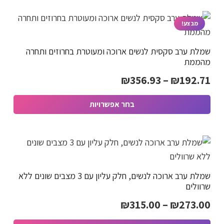
זה
יש
מבצע!
מספר
שמלת ערב סקסית לנשים ארוכה ומעוטרת בחרוזים ותחרה
סוגים.
מהממת
ניתן
טווח
₪
356.93
–
₪
192.71
לבחור
מחירים:
את
בחר אפשרויות
האפשרויות
למוצר
בעמוד
עד
זה
המוצר
יש
מספר
שמלת ערב ארוכה לנשים, חלק עליון עם 3 מצבים שונים ללא
סוגים.
שרוולים
ניתן
טווח
₪
315.00
–
₪
273.00
לבחור
מחירים:
את