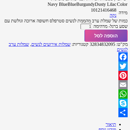
Navy Blue
Blue
Burgundy
Dusty Lilac
Color
10
12
14
16
4
6
8
מידה
נקה
כמות של שמלת ערב מהממת לנשים סטרפלס חשופה ארוכה וגולשת עם
שסע ברגל- מדהימה
הוספה לסל
מק"ט:
32834832095
קטגוריות:
שמלות אירועים לנשים
,
שמלות ערב
לנשים
Facebook
Twitter
Pinterest
Email
WhatsApp
Skype
Share
תיאור
מידע נוסף