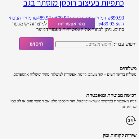
כתפיות בעיצוב רוכסן מוסתר בגב
699.93
₪
המחיר המקורי היה: ₪699.93.
489.93
₪
המחיר הנוכחי
הוא: ₪489.93.
בחר אפשרויות
למוצר זה יש מספר
סוגים. ניתן לבחור את האפשרויות בעמוד המוצר
חיפוש עבור:
חיפוש
משלוחים
משלוח​ ב​דואר רשום + קוד מעקב​​, קיימת אפשרות למשלוח מהיר​ ומשלוח אקספרסס.
רכישה​ מבוטחת ​ומאובטחת
קניה מאובטחת בכרטיסי אשראי ופייפאל. והחזר כספי מלא אם המוצר פגום או לא כמו
שהזמנתם.
שירות לקוחות זמין