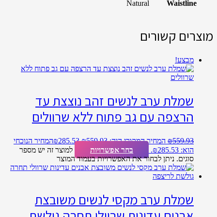
Natural
Waistline
מוצרים קשורים
מבצע!
שמלת ערב לנשים זהב נוצצת עד
הרצפה עם גב פתוח ללא שרוולים
559.93
₪
המחיר המקורי היה: ₪559.93.
285.53
₪
המחיר הנוכחי
הוא: ₪285.53.
בחר אפשרויות
למוצר זה יש מספר
סוגים. ניתן לבחור את האפשרויות בעמוד המוצר
שמלת ערב מקסי לנשים משובצת
אבנים עדינות שרוולי תחרה גולשת