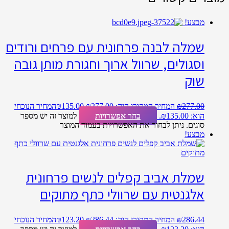
מבצע!
שמלה לבנה פרחונית עם פרחים ורודים
וסגולים, שרוול ארוך וחגורת מותן גובה
שוק
277.00
₪
המחיר המקורי היה: ₪277.00.
135.00
₪
המחיר הנוכחי
הוא: ₪135.00.
בחר אפשרויות
למוצר זה יש מספר
סוגים. ניתן לבחור את האפשרויות בעמוד המוצר
מבצע!
שמלת אביב קפלים לנשים פרחונית
אלגנטית עם שרוולי כתף מתוקים
286.44
₪
המחיר המקורי היה: ₪286.44.
123.20
₪
המחיר הנוכחי