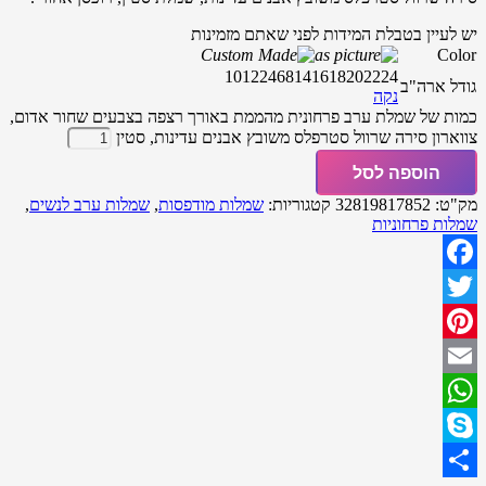
יש לעיין בטבלת המידות לפני שאתם מזמינות
Color
10
12
2
4
6
8
14
16
18
20
22
24
גודל ארה"ב
נקה
כמות של שמלת ערב פרחונית מהממת באורך רצפה בצבעים שחור אדום,
צווארון סירה שרוול סטרפלס משובץ אבנים עדינות, סטין
הוספה לסל
מק"ט:
32819817852
קטגוריות:
שמלות מודפסות
,
שמלות ערב לנשים
,
שמלות פרחוניות
Facebook
Twitter
Pinterest
Email
WhatsApp
Skype