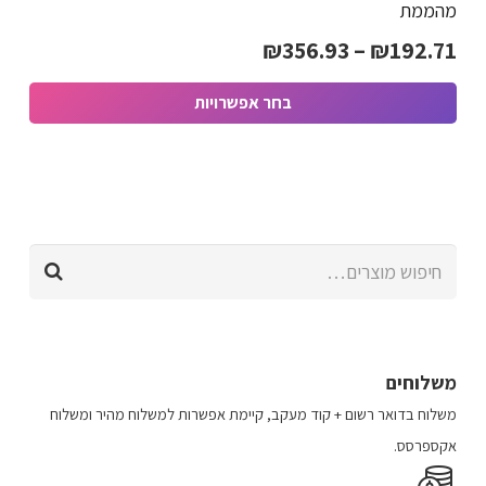
מהממת
ניתן
טווח
₪
356.93
–
₪
192.71
לבחור
מחירים:
את
בחר אפשרויות
האפשרויות
למוצר
בעמוד
עד
זה
המוצר
יש
מספר
חיפוש
סוגים.
עבור:
ניתן
לבחור
את
האפשרויות
משלוחים
בעמוד
משלוח​ ב​דואר רשום + קוד מעקב​​, קיימת אפשרות למשלוח מהיר​ ומשלוח
המוצר
אקספרסס.