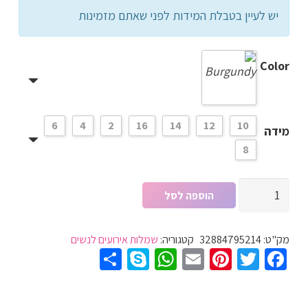
יש לעיין בטבלת המידות לפני שאתם מזמינות
Color
6
4
2
16
14
12
10
מידה
8
כמות
הוספה לסל
של
שמלת
מק"ט:
32884795214
קטגוריה:
שמלות אירועים לנשים
ערב
Share
WhatsApp
Skype
Pinterest
Email
Twitter
Facebook
שיפון
לנשים
סקסית