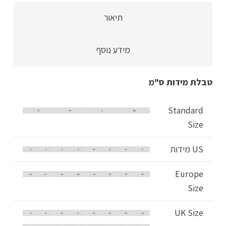
ללא
תיאור
משענת
בתוספת
מידע נוסף
קריסטלים
משובצים,
גולשת
טבלת מידות ס"מ
לרצפה,
ללא
Standard
שרוולים
Size
US מידות
Europe
Size
UK Size