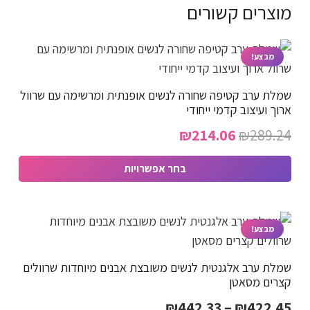
מוצרים קשורים
מבצע!
שמלת ערב קטיפה שחורה לנשים אופנתית ומרשימה עם שרוול
ארוך ועיצוב קדמי ייחודי
המחיר
המחיר
₪
214.06
₪
289.24
המקורי
הנוכחי
בחר אפשרויות
היה:
הוא:
למוצר
₪214.06.
₪289.24.
זה
יש
מבצע!
מספר
שמלת ערב אלגנטית לנשים משובצת אבנים מיוחדות שרוולים
סוגים.
קצרים מסאטן
ניתן
טווח
₪
442.33
–
₪
422.45
לבחור