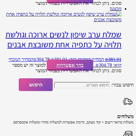
סוגים. ניתן לבחור את האפשרויות בעמוד המוצר
מבצע!
שמלת ערב שיפון לנשים ארוכה וגולשת
תלויה על כתפיה אחת משובצת אבנים
381.01
₪
המחיר המקורי היה: ₪381.01.
304.78
₪
המחיר הנוכחי
הוא: ₪304.78.
בחר אפשרויות
למוצר זה יש מספר
סוגים. ניתן לבחור את האפשרויות בעמוד המוצר
חיפוש עבור:
חיפוש
משלוחים
משלוח​ ב​דואר רשום + קוד מעקב​​, קיימת אפשרות למשלוח מהיר​ ומשלוח אקספרסס.