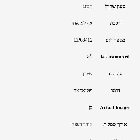
סגנון שרוול
קבוע
רכבת
אף לא אחד
מספר דגם
EP08412
is_customized
לא
סוג הבד
שיפון
חומר
פוליאסטר
Actual Images
כן
אורך שמלות
אורך רצפה