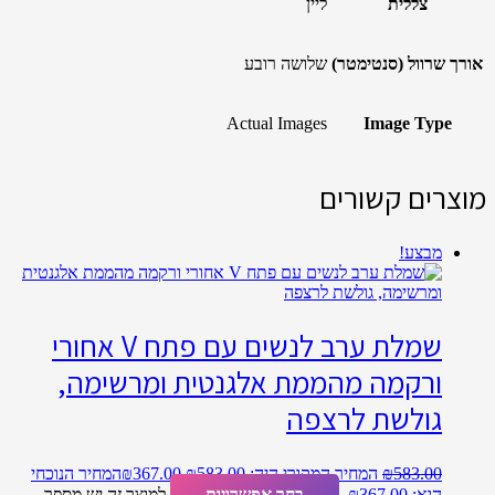
צללית
ליין
אורך שרוול (סנטימטר)
שלושה רובע
Actual Images
Image Type
מוצרים קשורים
מבצע!
שמלת ערב לנשים עם פתח V אחורי
ורקמה מהממת אלגנטית ומרשימה,
גולשת לרצפה
583.00
₪
המחיר המקורי היה: ₪583.00.
367.00
₪
המחיר הנוכחי
הוא: ₪367.00.
בחר אפשרויות
למוצר זה יש מספר