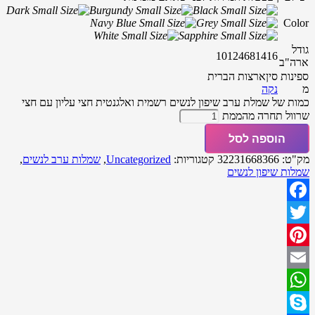
Color
גודל
10
12
4
6
8
14
16
ארה"ב
ספינות
סין
ארצות הברית
מ
נקה
כמות של שמלת ערב שיפון לנשים רשמית ואלגנטית חצי עליון עם חצי
שרוול תחרה מהממת
הוספה לסל
מק"ט:
32231668366
קטגוריות:
Uncategorized
,
שמלות ערב לנשים
,
שמלות שיפון לנשים
Facebook
Twitter
Pinterest
Email
WhatsApp