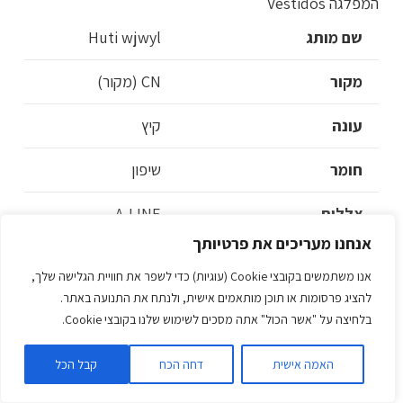
שם מותג
Huti wjwyl
מקור
CN (מקור)
עונה
קיץ
חומר
שיפון
צללית
A-LINE
אנחנו מעריכים את פרטיותך
גיל
גילאי 18-35 שנים
אנו משתמשים בקובצי Cookie (עוגיות) כדי לשפר את חוויית הגלישה שלך,
להציג פרסומות או תוכן מותאמים אישית, ולנתח את התנועה באתר.
מספר דגם
772
בלחיצה על "אשר הכול" אתה מסכים לשימוש שלנו בקובצי Cookie.
מחשוף
V-צוואר
האמה אישית
דחה הכח
קבל הכל
אורך שרוול (סנטימטר)
קצר