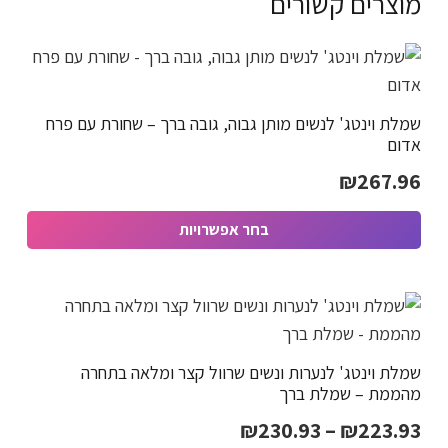
מוצרים קשורים
שמלת וינטג' לנשים מותן גבוה, גובה ברך – שחורת עם פרח
אדום
₪
267.96
בחר אפשרויות
למוצר
זה
יש
מספר
שמלת וינטג' לנערות ונשים שרוול קצר ומלאה בתחרה
סוגים.
מהממת – שמלת ברך
ניתן
טווח
₪
230.93
–
₪
223.93
לבחור