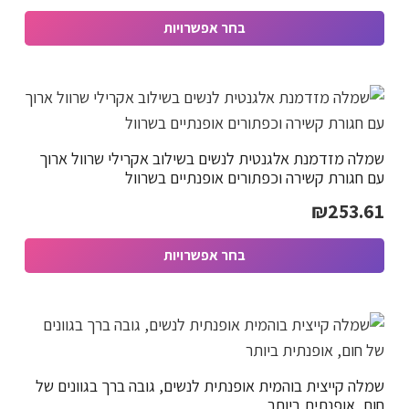
מחירים:
את
בחר אפשרויות
האפשרויות
למוצר
בעמוד
עד
זה
המוצר
יש
מספר
שמלה מזדמנת אלגנטית לנשים בשילוב אקרילי שרוול ארוך
סוגים.
עם חגורת קשירה וכפתורים אופנתיים בשרוול
ניתן
₪
253.61
לבחור
את
בחר אפשרויות
האפשרויות
למוצר
בעמוד
זה
המוצר
יש
מספר
שמלה קייצית בוהמית אופנתית לנשים, גובה ברך בגוונים של
סוגים.
חום, אופנתית ביותר