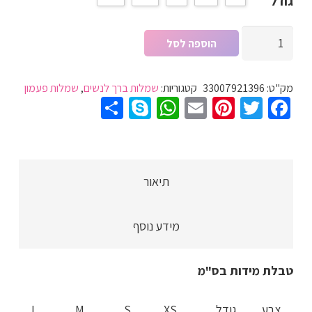
גודל
כמות
הוספה לסל
של
שמלת
מק"ט:
33007921396
קטגוריות:
שמלות ברך לנשים
,
שמלות פעמון
קיץ
Share
WhatsApp
Skype
Pinterest
Email
Twitter
Facebook
לנשים
שחור
לבן
גובה
תיאור
ברך
עם
מידע נוסף
כתפיות
מעוטרות
בתחרה
טבלת מידות בס"מ
מעוצבת
צבע
גודל
XS
S
M
L