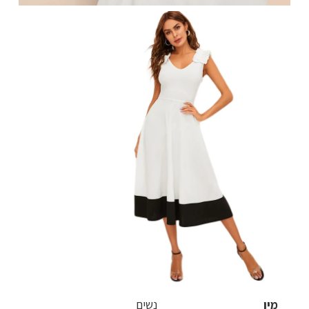
מין
נשים