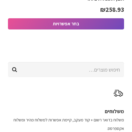
ניתן
₪
258.93
לבחור
את
בחר אפשרויות
האפשרויות
למוצר
בעמוד
זה
המוצר
יש
מספר
חיפוש
סוגים.
עבור:
ניתן
לבחור
את
האפשרויות
בעמוד
משלוחים
המוצר
משלוח​ ב​דואר רשום + קוד מעקב​​, קיימת אפשרות למשלוח מהיר​ ומשלוח
אקספרסס.