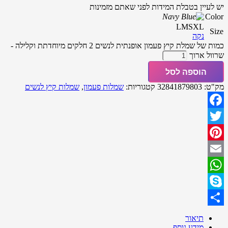
יש לעיין בטבלת המידות לפני שאתם מזמינות
Color
L
M
S
XL
Size
נקה
כמות של שמלת קיץ פעמון אופנתית לנשים 2 חלקים מיוחדתת וקלילה -
שרוול ארוך
הוספה לסל
מק"ט:
32841879803
קטגוריות:
שמלות פעמון
,
שמלות קיץ לנשים
Facebook
Twitter
Pinterest
Email
WhatsApp
Skype
Share
תיאור
מידע נוסף