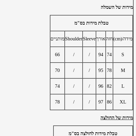
מידות של השמלה
טבלת מידות בס"מ
מידה/(cm)
חזה
אורך
Sleeve
Shoulder
מותניים
66
/
/
94
74
S
70
/
/
95
78
M
74
/
/
96
82
L
78
/
/
97
86
XL
מידות של החולצה
טבלת מידות לחולצה בס"מ