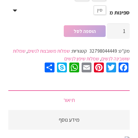
סין
ספינות מ
כמות
הוספה לסל
של
שמלת
מק"ט:
32798044449
קטגוריות:
שמלות משובצות לנשים
,
שמלות
שושבינה
שושבינה לנשים
,
שמלות שיפון לנשים
פגזית
Share
WhatsApp
Skype
Pinterest
Email
Twitter
Facebook
משובצת
אבנים
ומעצובת
באלגנטיות
תיאור
מופלאה
-
מידע נוסף
מושלמת
לאירועים