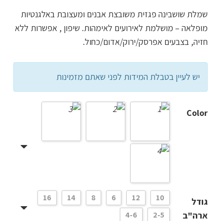
המקורי
הנוכחי
שמלת שושבינה פגזית משובצת אבנים ומעצובת באלגנטיות
היה:
הוא:
מופלאה – מושלמת לאירועים לאימהות. שיפון , אפשרות ללא
₪333.00.
₪417.00.
חזיה, בצבעים אפרסק/ירוק/אדום/כחול.
יש לעיין בטבלת המידות לפני שאתם מזמינות
Color
16
14
8
6
12
10
גודל
ארה"ב
2-5
4-6