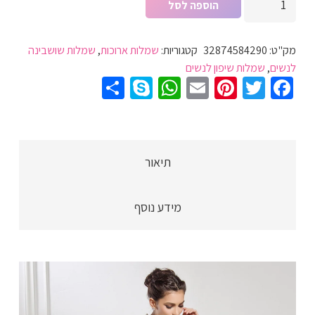
הוספה לסל
של
שמלת
מק"ט:
32874584290
קטגוריות:
שמלות ארוכות
,
שמלות שושבינה
שושבינה
לנשים
,
שמלות שיפון לנשים
שיפון
Share
WhatsApp
Skype
Pinterest
Email
Twitter
Facebook
לבנה
לנשים
ארוכה
עם
תיאור
חלק
עליון
מידע נוסף
תחרה
מעוצבת
ברמות
על