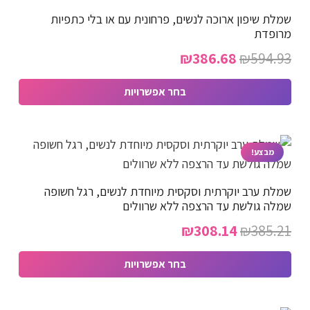
שמלת שיפון ארוכה לנשים, פרחונית עם או בלי כתפיות
סוגים.
מרופדת
ניתן
המחיר
המחיר
₪
386.68
₪
594.93
לבחור
המקורי
הנוכחי
את
בחר אפשרויות
האפשרויות
היה:
הוא:
למוצר
בעמוד
₪386.68.
₪594.93.
זה
המוצר
יש
מבצע!
מספר
שמלת ערב יוקרתית וסקסית מיוחדת לנשים, רגל חשופה
סוגים.
שמלה גולשת עד הרצפה ללא שרוולים
ניתן
המחיר
המחיר
₪
308.14
₪
385.21
לבחור
המקורי
הנוכחי
את
בחר אפשרויות
האפשרויות
היה:
הוא:
למוצר
בעמוד
₪308.14.
₪385.21.
זה
המוצר