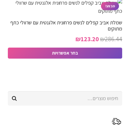
יש
מבצע!
מספר
שמלת אביב קפלים לנשים פרחונית אלגנטית עם שרוולי כתף
סוגים.
מתוקים
ניתן
המחיר
המחיר
₪
123.20
₪
286.44
לבחור
המקורי
הנוכחי
את
בחר אפשרויות
האפשרויות
היה:
הוא:
למוצר
בעמוד
₪123.20.
₪286.44.
זה
המוצר
יש
מספר
חיפוש
סוגים.
עבור:
ניתן
לבחור
את
האפשרויות