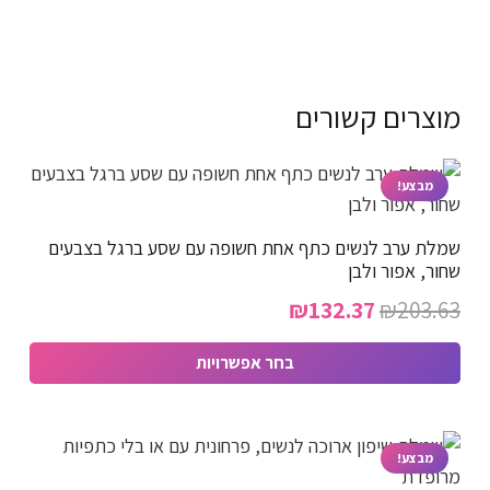
מוצרים קשורים
מבצע!
שמלת ערב לנשים כתף אחת חשופה עם שסע ברגל בצבעים
שחור, אפור ולבן
המחיר
המחיר
₪
132.37
₪
203.63
המקורי
הנוכחי
בחר אפשרויות
היה:
הוא:
למוצר
₪132.37.
₪203.63.
זה
יש
מבצע!
מספר