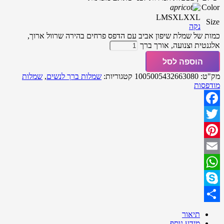
Color
L
M
S
XL
XXL
Size
נקה
כמות של שמלת שיפון אביב עם הדפס פרחים בהירה שרוול ארוך,
אלגנטית וצנועה, אורך ברך
הוספה לסל
מק"ט:
1005005432663080
קטגוריות:
שמלות ברך לנשים
,
שמלות
מודפסות
Facebook
Twitter
Pinterest
Email
WhatsApp
Skype
Share
תיאור
מידע נוסף