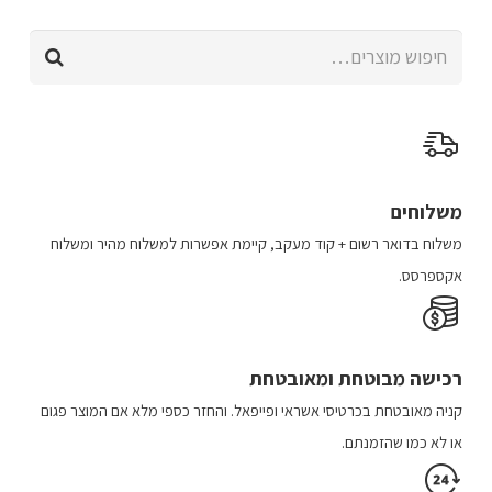
מספר
חיפוש
סוגים.
עבור:
ניתן
לבחור
את
האפשרויות
בעמוד
משלוחים
המוצר
משלוח​ ב​דואר רשום + קוד מעקב​​, קיימת אפשרות למשלוח מהיר​ ומשלוח
אקספרסס.
רכישה​ מבוטחת ​ומאובטחת
קניה מאובטחת בכרטיסי אשראי ופייפאל. והחזר כספי מלא אם המוצר פגום
או לא כמו שהזמנתם.