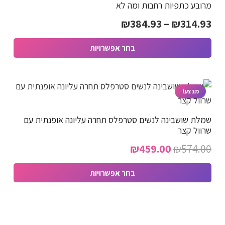
מרובע כתפיות רחבות ומה לא
סוגים.
טווח
₪
384.93
–
₪
314.93
ניתן
מחירים:
לבחור
בחר אפשרויות
את
למוצר
האפשרויות
עד
זה
בעמוד
יש
מבצע!
המוצר
מספר
שמלת שושבינה לנשים סטרפלס תחרה עליונה אופנתית עם
סוגים.
שרוול קצר
ניתן
המחיר
המחיר
₪
459.00
₪
574.00
לבחור
המקורי
הנוכחי
את
בחר אפשרויות
האפשרויות
היה:
הוא:
למוצר
בעמוד
₪459.00.
₪574.00.
זה
המוצר
יש