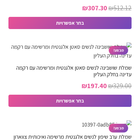
המחיר
המחיר
₪
307.30
₪
512.12
המקורי
הנוכחי
בחר אפשרויות
היה:
הוא:
למוצר
₪307.30.
₪512.12.
זה
יש
מבצע!
מספר
שמלת שושבינה לנשים סאטן אלגנטית ומרשימה עם רקמה
סוגים.
עדינה בחלק העליון
ניתן
המחיר
המחיר
₪
197.40
₪
329.00
לבחור
המקורי
הנוכחי
את
בחר אפשרויות
האפשרויות
היה:
הוא:
למוצר
בעמוד
₪197.40.
₪329.00.
זה
המוצר
יש
מבצע!
שמלת ערב שיפון לנשים אלגנטית מרשימה ואיכותית צווארון
מספר