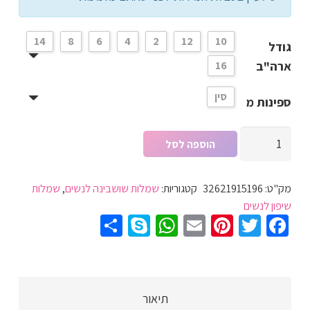
14
8
6
4
2
12
10
גודל
ארה"ב
16
סין
ספינות מ
כמות
הוספה לסל
של
שמלת
מק"ט:
32621915196
קטגוריות:
שמלות שושבינה לנשים
,
שמלות
שיפון
שיפון לנשים
מעטפת
Share
WhatsApp
Skype
Pinterest
Email
Twitter
Facebook
לנשים
ללא
שרוולים
בצבע
תיאור
אפרסק,