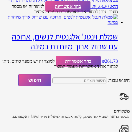
286.44
₪
המחיר המקורי היה: ₪286.44.
123.20
₪
המחיר הנוכחי
הוא: ₪123.20.
בחר אפשרויות
למוצר זה יש מספר
סוגים. ניתן לבחור את האפשרויות בעמוד המוצר
שמלת וינטג' אלגנטית לנשים, ארוכה
עם שרוול ארוך מיוחדת במינה
261.73
₪
בחר אפשרויות
למוצר זה יש מספר סוגים. ניתן
לבחור את האפשרויות בעמוד המוצר
חיפוש עבור:
חיפוש
משלוחים
משלוח​ ב​דואר רשום + קוד מעקב​​, קיימת אפשרות למשלוח מהיר​ ומשלוח אקספרסס.