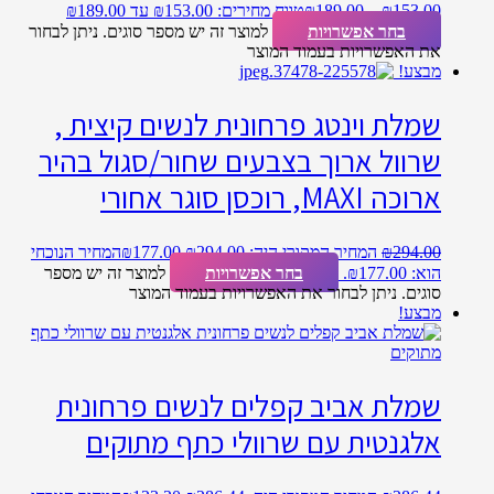
153.00
₪
–
189.00
₪
טווח מחירים: ⁦₪153.00⁩ עד ⁦₪189.00⁩
בחר אפשרויות
למוצר זה יש מספר סוגים. ניתן לבחור
את האפשרויות בעמוד המוצר
מבצע!
שמלת וינטג פרחונית לנשים קיצית ,
שרוול ארוך בצבעים שחור/סגול בהיר
ארוכה MAXI, רוכסן סוגר אחורי
294.00
₪
המחיר המקורי היה: ₪294.00.
177.00
₪
המחיר הנוכחי
הוא: ₪177.00.
בחר אפשרויות
למוצר זה יש מספר
סוגים. ניתן לבחור את האפשרויות בעמוד המוצר
מבצע!
שמלת אביב קפלים לנשים פרחונית
אלגנטית עם שרוולי כתף מתוקים