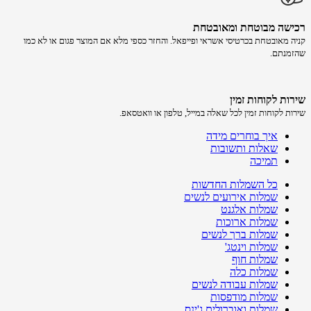
רכישה​ מבוטחת ​ומאובטחת
קניה מאובטחת בכרטיסי אשראי ופייפאל. והחזר כספי מלא אם המוצר פגום או לא כמו
שהזמנתם.
שירות לקוחות זמין
שירות לקוחות זמין לכל שאלה במייל, טלפון או וואטסאפ.
איך בוחרים מידה
שאלות ותשובות
תמיכה
כל השמלות החדשות
שמלות אירועים לנשים
שמלות אלגנט
שמלות ארוכות
שמלות ברך לנשים
שמלות וינטג'
שמלות חוף
שמלות כלה
שמלות עבודה לנשים
שמלות מודפסות
שמלות ואוברולים ג'ינס