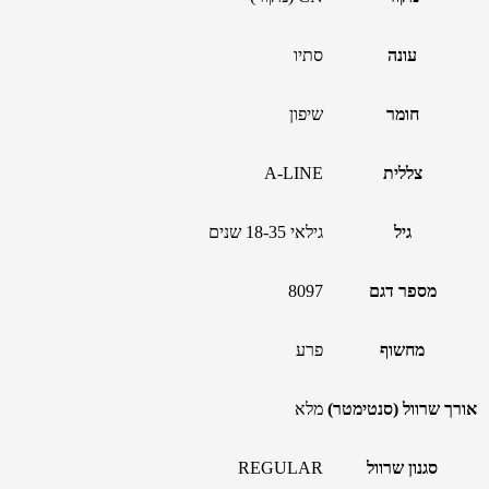
עונה
סתיו
חומר
שיפון
צללית
A-LINE
גיל
גילאי 18-35 שנים
מספר דגם
8097
מחשוף
פרע
אורך שרוול (סנטימטר)
מלא
סגנון שרוול
REGULAR