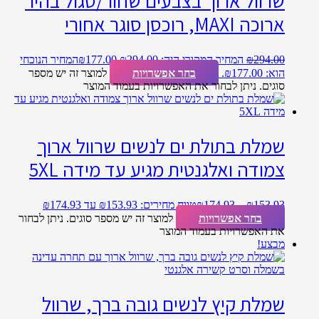
שרוול ארוך בצבעים שחור/סגול בהיר
ארוכה MAXI, רוכסן סוגר אחורי
294.00
₪
המחיר המקורי היה: ₪294.00.
177.00
₪
המחיר הנוכחי
הוא: ₪177.00.
בחר אפשרויות
למוצר זה יש מספר
סוגים. ניתן לבחור את האפשרויות בעמוד המוצר
שמלת בתולת ים לנשים שרוול ארוך
צמודה ואלגנטית מגיע עד מידה 5XL
153.93
₪
–
174.93
₪
טווח מחירים: ⁦₪153.93⁩ עד ⁦₪174.93⁩
בחר אפשרויות
למוצר זה יש מספר סוגים. ניתן לבחור
את האפשרויות בעמוד המוצר
מבצע!
שמלת קיץ לנשים גובה ברך, שרוול