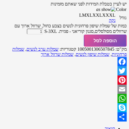
יש לעיין בטבלת המידות לפני שאתם מזמינות
Color
L
M
XL
XXL
XXXL
גודל
נקה
כמות של שמלת שיפון פרחונית לנשים בצבע כחול, שרוול ארוך עם
שרוולים מסולסלים,סגנון קוריאני - פגזית. S-3XL
הוספה לסל
מק"ט:
1005001306507845
קטגוריות:
שמלות ערב לנשים
,
שמלות
פרחוניות
,
שמלות שיפון לנשים
,
שמלות שרוול ארוך
Facebook
Twitter
Pinterest
Email
WhatsApp
Skype
Share
תיאור