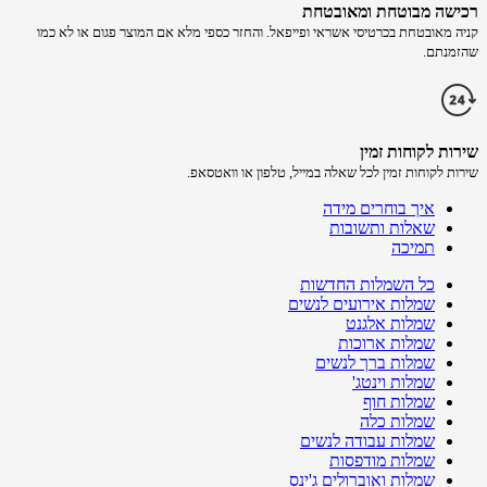
רכישה​ מבוטחת ​ומאובטחת
קניה מאובטחת בכרטיסי אשראי ופייפאל. והחזר כספי מלא אם המוצר פגום או לא כמו
שהזמנתם.
שירות לקוחות זמין
שירות לקוחות זמין לכל שאלה במייל, טלפון או וואטסאפ.
איך בוחרים מידה
שאלות ותשובות
תמיכה
כל השמלות החדשות
שמלות אירועים לנשים
שמלות אלגנט
שמלות ארוכות
שמלות ברך לנשים
שמלות וינטג'
שמלות חוף
שמלות כלה
שמלות עבודה לנשים
שמלות מודפסות
שמלות ואוברולים ג'ינס