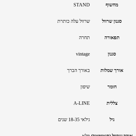
מחשוף
STAND
סגנון שרוול
שרוול עלה כותרת
תפאורה
תחרה
סגנון
vintage
אורך שמלות
באורך הברך
חומר
שיפון
צללית
A-LINE
גיל
גילאי 18-35 שנים
אורך שרוול (סנטימטר)
מלא