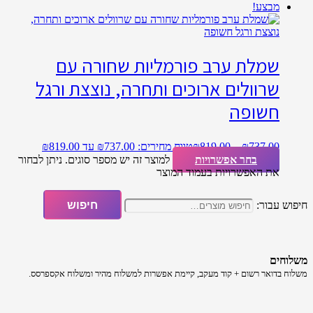
מבצע!
שמלת ערב פורמליות שחורה עם
שרוולים ארוכים ותחרה, נוצצת ורגל
חשופה
737.00
₪
–
819.00
₪
טווח מחירים: ⁦₪737.00⁩ עד ⁦₪819.00⁩
בחר אפשרויות
למוצר זה יש מספר סוגים. ניתן לבחור
את האפשרויות בעמוד המוצר
חיפוש עבור:
חיפוש
משלוחים
משלוח​ ב​דואר רשום + קוד מעקב​​, קיימת אפשרות למשלוח מהיר​ ומשלוח אקספרסס.