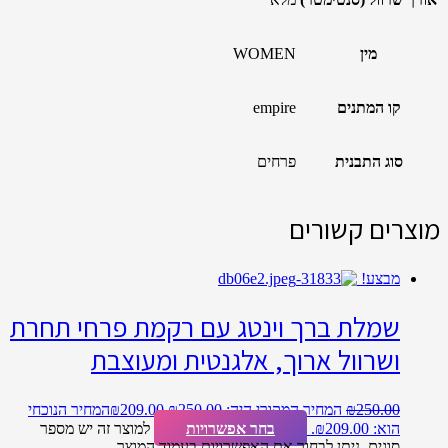
מין
WOMEN
קו המתנים
empire
סוג התבנית
פרחים
מוצרים קשורים
מבצע!
שמלת ברך וינטג עם רקמת פרחי תחרת
ושרוול ארוך, אלגנטית ומעוצבת
250.00
₪
המחיר המקורי היה: ₪250.00.
209.00
₪
המחיר הנוכחי
הוא: ₪209.00.
בחר אפשרויות
למוצר זה יש מספר
סוגים. ניתן לבחור את האפשרויות בעמוד המוצר