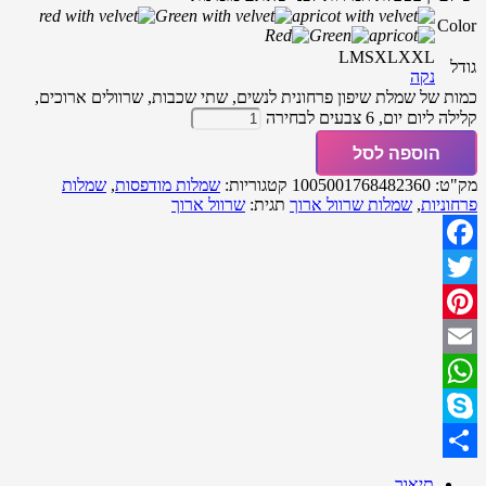
Color
L
M
S
XL
XXL
גודל
נקה
כמות של שמלת שיפון פרחונית לנשים, שתי שכבות, שרוולים ארוכים,
קלילה ליום יום, 6 צבעים לבחירה
הוספה לסל
מק"ט:
1005001768482360
קטגוריות:
שמלות מודפסות
,
שמלות
פרחוניות
,
שמלות שרוול ארוך
תגית:
שרוול ארוך
Facebook
Twitter
Pinterest
Email
WhatsApp
Skype
Share
תיאור